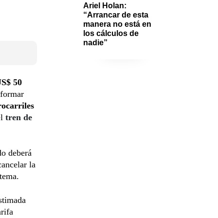
Ariel Holan: 
“Arrancar de esta 
manera no está en 
los cálculos de 
nadie”
S$ 50
nformar
ocarriles
el
tren de
do deberá
cancelar la
stema.
estimada
rifa