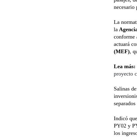
necesario 
La normat
la
Agencia
conforme a
actuará co
(MEF)
, q
Lea más:
proyecto c
Salinas de
inversioni
separados 
Indicó que
PY02 y PY
los ingres