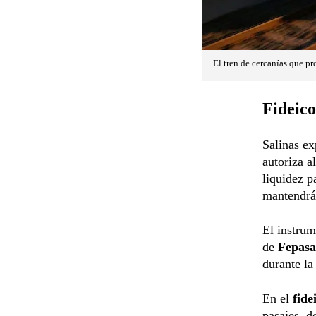
El tren de cercanías que pr
Fideico
Salinas ex
autoriza a
liquidez p
mantendrá
El instrum
de
Fepasa
durante la
En el
fid
pasajes, d