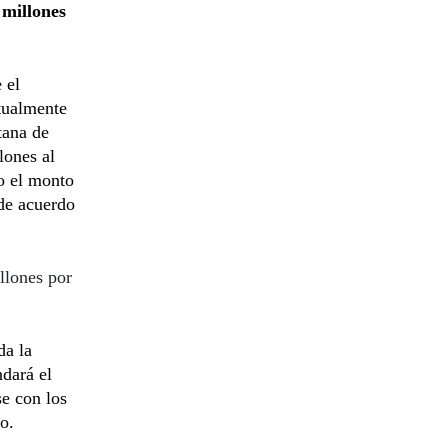
millones
 el
tualmente
tana de
ones al
o el monto
de acuerdo
llones por
da la
dará el
se con los
o.