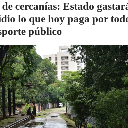
 de cercanías: Estado gastar
idio lo que hoy paga por todo
sporte público