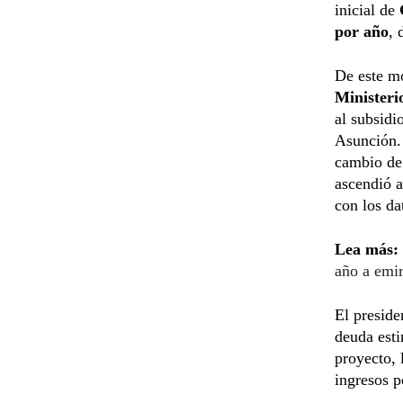
inicial de
por año
,
De este m
Minister
al subsidi
Asunción.
cambio de 
ascendió 
con los da
Lea más:
año a emir
El preside
deuda est
proyecto, 
ingresos p