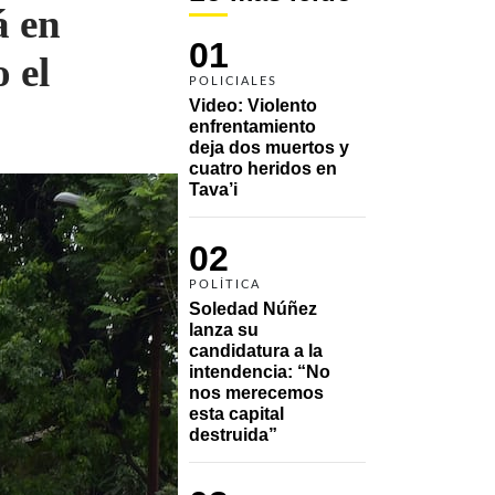
á en
01
 el
POLICIALES
Video: Violento 
enfrentamiento 
deja dos muertos y 
cuatro heridos en 
Tava’i
02
POLÍTICA
Soledad Núñez 
lanza su 
candidatura a la 
intendencia: “No 
nos merecemos 
esta capital 
destruida”