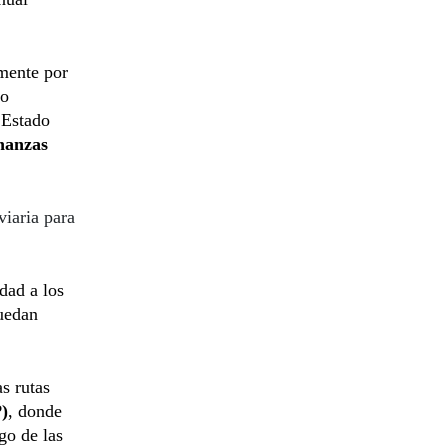
amente por
do
 Estado
nanzas
viaria para
dad a los
quedan
s rutas
)
, donde
go de las