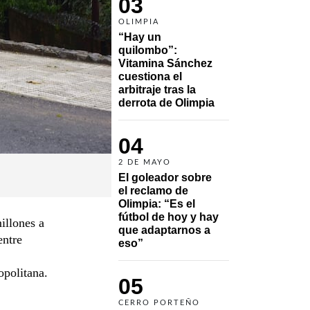
03
OLIMPIA
“Hay un 
quilombo”: 
Vitamina Sánchez 
cuestiona el 
arbitraje tras la 
derrota de Olimpia
04
2 DE MAYO
El goleador sobre 
el reclamo de 
Olimpia: “Es el 
fútbol de hoy y hay 
illones a
que adaptarnos a 
entre
eso”
opolitana.
05
CERRO PORTEÑO