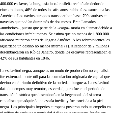
400.000 esclavos, la burguesía luso-brasileña recibió alrededor de
cinco millones, 46% de todos los africanos traídos forzosamente a las
Américas. Los navíos europeos transportaban hasta 700 cautivos en
travesías que podían durar más de dos meses. Eran llamados
«tumbeiros», puesto que parte de la «carga» moría en altamar debido a
las condiciones infrahumanas. Se estima que no menos de 1.800.000
africanos murieron antes de llegar a América. A los sobrevivientes les
aguardaba un destino no menos infernal (1). Alrededor de 2 millones
desembarcaron en Río de Janeiro, donde los esclavos representaban el
42% de sus habitantes en 1846.
La esclavitud negra, aunque es un modo de producción no capitalista,
fue extremadamente útil para la acumulación originaria de capital que
devino en el triunfo definitivo de la sociedad burguesa. La esclavitud
data de tiempos muy remotos, es verdad, pero fue en el período de
transición histórica que desembocó en la hegemonía del sistema
capitalista que adquirió una escala inédita y fue asociada a la piel
negra. Los principales imperios europeos pusieron todo su empeño en
el tráfico de esclavos a través del Atlántico: portugueses, británicos,