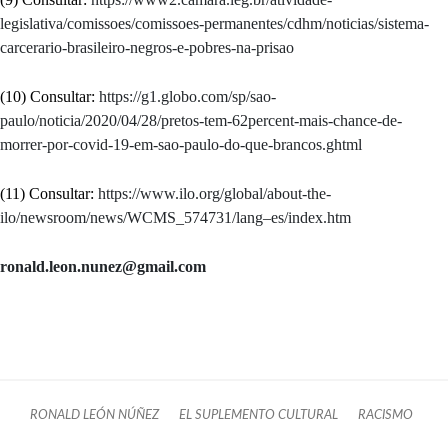
legislativa/comissoes/comissoes-permanentes/cdhm/noticias/sistema-
carcerario-brasileiro-negros-e-pobres-na-prisao
(10) Consultar:
https://g1.globo.com/sp/sao-
paulo/noticia/2020/04/28/pretos-tem-62percent-mais-chance-de-
morrer-por-covid-19-em-sao-paulo-do-que-brancos.ghtml
(11) Consultar:
https://www.ilo.org/global/about-the-
ilo/newsroom/news/WCMS_574731/lang–es/index.htm
ronald.leon.nunez@gmail.com
RONALD LEÓN NÚÑEZ
EL SUPLEMENTO CULTURAL
RACISMO