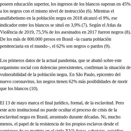
poseen educación superior, los ingresos de los blancos superan en 45%
a los negros con el mismo nivel de instrucción (6). Mientras el
analfabetismo en la población negra en 2018 alcanzó el 9%, ese
indicador entre los blancos se situó en 3,9% (7). Según el Atlas da
Violência de 2019, 75,5% de los asesinados en 2017 fueron negros (8).
De los más de 800.000 presos en Brasil –la cuarta población
penitenciaria en el mundo–, el 62% son negros o pardos (9).
Los primeros datos de la actual pandemia, que se abatió sobre este
organismo social con dolencias preexistentes, confirman la situación de
vulnerabilidad de la población negra. En São Paulo, epicentro del
nuevo coronavirus, los negros tienen 62% más posibilidades de morir
que los blancos (10).
El 13 de mayo marca el final jurídico, formal, de la esclavitud. Pero
este acto institucional no puede ocultar el proceso de crisis de la
esclavitud negra en Brasil, arrastrado durante décadas. Ni, mucho
menos, el papel de la resistencia de los propios esclavos desde el
comienzo de su martirio en el siglo XVI: fugas, sabotajes, suicidios,