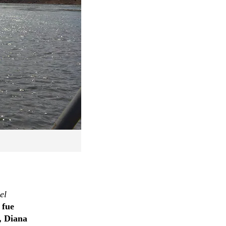
el
 fue
, Diana