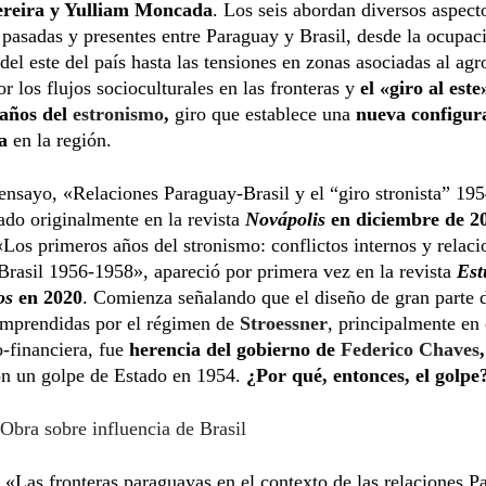
ereira y Yulliam Moncada
. Los seis abordan diversos aspect
 pasadas y presentes entre Paraguay y Brasil, desde la ocupac
s del este del país hasta las tensiones en zonas asociadas al ag
r los flujos socioculturales en las fronteras y
el «giro al este
años del
estronismo
,
giro que establece una
nueva configur
ca
en la región.
ensayo, «Relaciones Paraguay-Brasil y el “giro stronista” 19
ado originalmente en la revista
Novápolis
en diciembre de 2
Los primeros años del stronismo: conflictos internos y relaci
rasil 1956-1958», apareció por primera vez en la revista
Est
os
en 2020
. Comienza señalando que el diseño de gran parte d
emprendidas por el régimen de
Stroessner
, principalmente en 
-financiera, fue
herencia del gobierno de
Federico Chaves
on un golpe de Estado en 1954.
¿Por qué, entonces, el golpe
Obra sobre influencia de Brasil
, «Las fronteras paraguayas en el contexto de las relaciones P