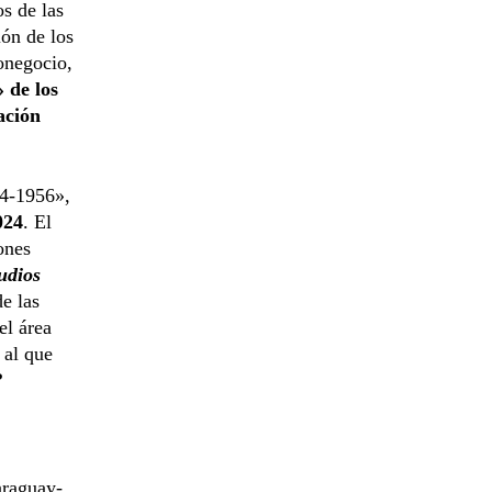
os de las
ión de los
ronegocio,
» de los
ación
54-1956»,
024
. El
ones
udios
e las
el área
,
al que
?
araguay-