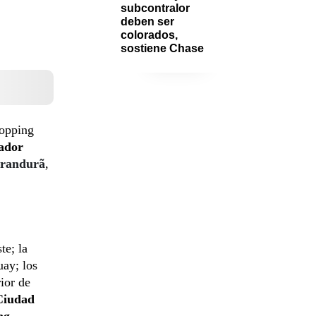
subcontralor 
deben ser 
colorados, 
sostiene Chase
hopping
gador
randurã
,
te; la
uay; los
rior de
Ciudad
ng