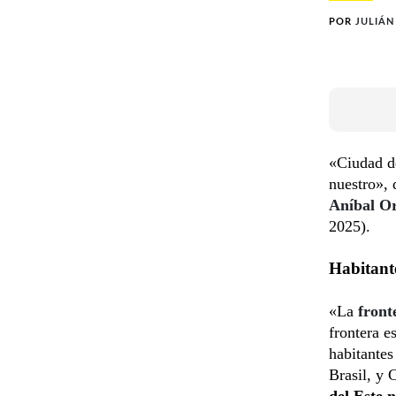
POR
JULIÁN
«Ciudad de
nuestro», 
Aníbal O
2025).
Habitante
«La
front
frontera e
habitantes
Brasil, y 
del Este 