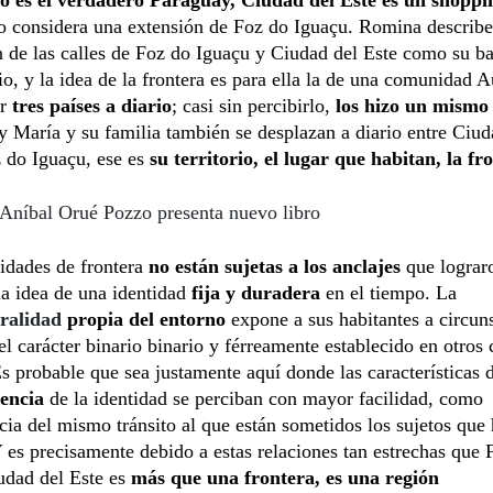
lo considera una extensión de Foz do Iguaçu. Romina describe
 de las calles de Foz do Iguaçu y Ciudad del Este como su ba
io, y la idea de la frontera es para ella la de una comunidad 
or
tres países a diario
; casi sin percibirlo,
los hizo un mismo 
 y María y su familia también se desplazan a diario entre Ciud
 do Iguaçu, ese es
su territorio, el lugar que habitan, la fr
Aníbal Orué Pozzo presenta nuevo libro
idades de frontera
no están sujetas a los anclajes
que lograr
a idea de una identidad
fija y duradera
en el tiempo. La
uralidad
propia del entorno
expone a sus habitantes a circun
el carácter binario binario y férreamente establecido en otros
Es probable que sea justamente aquí donde las características
encia
de la identidad se perciban con mayor facilidad, como
ia del mismo tránsito al que están sometidos los sujetos que 
Y es precisamente debido a estas relaciones tan estrechas que 
udad del Este es
más que una frontera, es una región