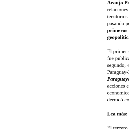
Araujo P
relaciones
territorio
pasando po
primeros 
geopolíti
El primer 
fue public
segundo, «
Paraguay-B
Paraguay
acciones 
económico
derrocó c
Lea más:
El tercero