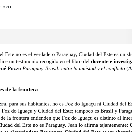
 SOREL
l Este no es el verdadero Paraguay, Ciudad del Este es un s
dice un testimonio recogido en el libro del
docente e investi
rué Pozzo
Paraguay-Brasil: entre la amistad y el conflicto
(
A
s de la frontera
era
, para sus habitantes, no es Foz do Iguaçu ni Ciudad del Es
s Foz do Iguaçu y Ciudad del Este; tampoco es Brasil y Parag
 de la frontera entienden que Foz do Iguaçu es distinto al inte
Ciudad del Este no es Paraguay. Jean lo afirma tajantemente:
no es el verdadero Paraguay, Ciudad del Este es un shoppi