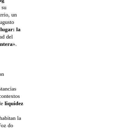
 su
rrio, un
Augusto
lugar: la
ad del
ontera
».
on
stancias
 contextos
 de
liquidez
habitan la
Foz do