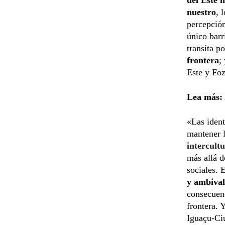
nuestro
, 
percepción
único barr
transita p
frontera
;
Este y Foz
Lea más:
«Las ident
mantener l
intercult
más allá d
sociales. 
y ambival
consecuenc
frontera. 
Iguaçu-Ci