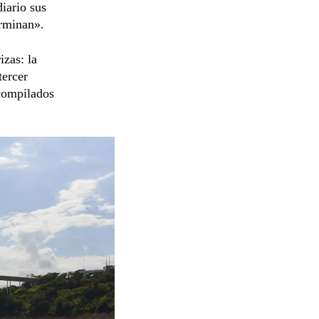
diario sus
erminan».
izas: la
tercer
 compilados