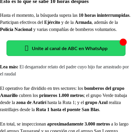
Esto es lo que se sabe 10 horas después
Hasta el momento, la búsqueda supera las
10 horas ininterrumpidas
.
Participan efectivos del
Ejército
y de la
Armada
, además de la
Policía Nacional
y varias compañías de bomberos voluntarios.
Unite al canal de ABC en WhatsApp
Lea más:
El desgarrador relato del padre cuyo hijo fue arrastrado por
el raudal
El operativo fue dividido en tres sectores: los
bomberos del grupo
Amarillo
cubren los
primeros 1.000 metros
; el grupo Verde trabaja
desde la
zona de Aratirí
hasta la Ruta 1; y el
grupo Azul
realiza
rastrillajes desde la
Ruta 1 hasta el puente San Blas
.
En total, se inspeccionan
aproximadamente 3.000 metros
a lo largo
del arroyo Tayuazapé y su conexión con el arroyo San Lorenzo.