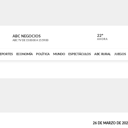
22º
ABC NEGOCIOS
POLIDEPOR
AHORA
ABC TV
DE
15:00:00
A
15:59:00
ABC CARDINAL 
EPORTES
ECONOMÍA
POLÍTICA
MUNDO
ESPECTÁCULOS
ABC RURAL
JUEGOS
26 DE MARZO DE 2026