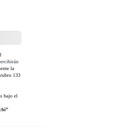
l
ercibirán
mente la
 rubro 133
s bajo el
,
chi”