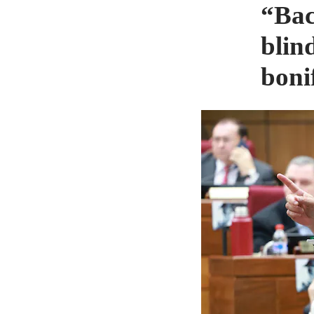
“Bac
blin
boni