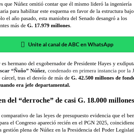
es que Núñez omitió contar que él mismo lideró la ingeniería
aria para habilitar este esquema en favor de la estructura bajo
o el año pasado, esta maniobra del Senado desangró a los
entes más de
G. 17.979 millones
.
Unite al canal de ABC en WhatsApp
r es hermano del exgobernador de Presidente Hayes y exdiput
scar “Ñoño” Núñez
, condenado en primera instancia por la J
 cárcel, tras el desvío de más de
G. 42.500 millones de fond
cuando era jefe departamental.
en del “derroche” de casi G. 18.000 millone
s comparativo de las leyes de presupuesto evidencia que el ben
para el Congreso apareció recién en el PGN 2025, coincidien
la gestión plena de Núñez en la Presidencia del Poder Legislat