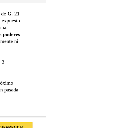
a de
G. 21
r expuesto
ana,
es poderes
lmente ni
 3
próximo
ón pasada