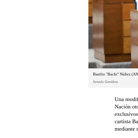
Basilio "Bachi" Núñez (AN
Senado Gentileza
Una modifi
Nación oto
exclusivos
cartista B
mediante r