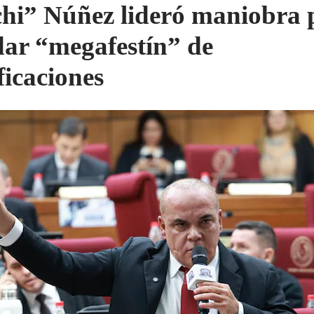
hi” Núñez lideró maniobra 
dar “megafestín” de
ficaciones