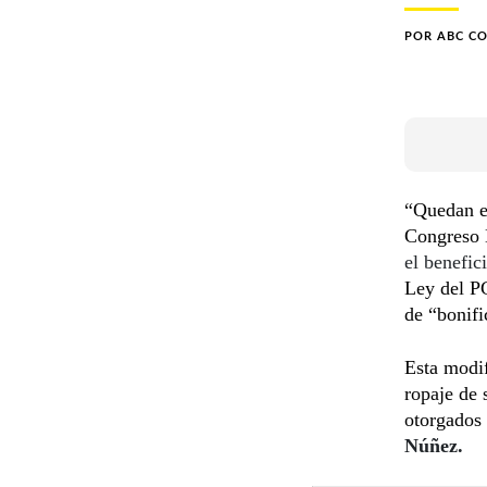
POR
ABC C
“Quedan ex
Congreso 
el benefic
Ley del PG
de “bonifi
Esta modif
ropaje de
otorgados 
Núñez.