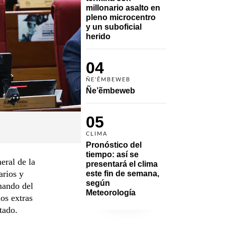
millonario asalto en 
pleno microcentro 
y un suboficial 
herido
04
ÑE'ẼMBEWEB
Ñe’ẽmbeweb
05
CLIMA
Pronóstico del 
tiempo: así se 
eral de la
presentará el clima 
arios y
este fin de semana, 
según 
mando del
Meteorología
os extras
tado.