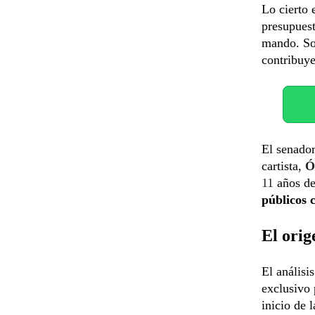
Lo cierto 
presupuest
mando. Sol
contribuy
El senado
cartista,
Ó
11
años de
públicos 
El orig
El análisi
exclusivo 
inicio de 