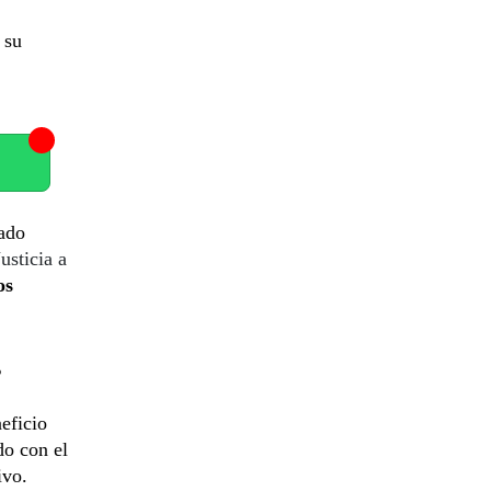
 su
ado
usticia a
os
s
eficio
do con el
ivo.