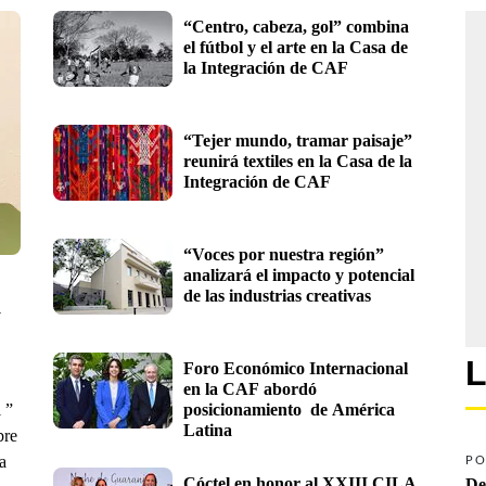
“Centro, cabeza, gol” combina 
el fútbol y el arte en la Casa de 
la Integración de CAF
“Tejer mundo, tramar paisaje” 
reunirá textiles en la Casa de la 
Integración de CAF
“Voces por nuestra región” 
analizará el impacto y potencial 
de las industrias creativas
 
L
Foro Económico Internacional 
en la CAF abordó 
 ”
posicionamiento  de América 
Latina
bre
a
PO
Cóctel en honor al XXIII CILA 
De