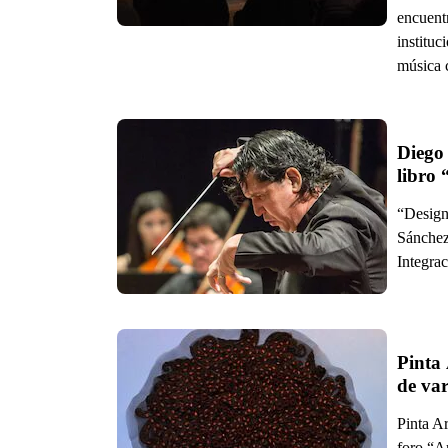
encuentr
instituc
música 
Diego 
libro 
“Design
Sánchez
Integra
Pinta 
de var
Pinta Ar
foro “Ar