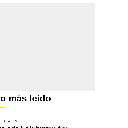
o más leído
LICIALES
smantelan banda de secuestradores 