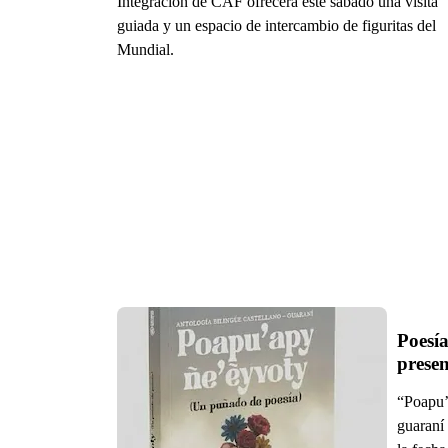
Integración de CAF ofrecerá este sábado una visita
guiada y un espacio de intercambio de figuritas del
Mundial.
Poesía
prese
“Poapu’
guaraní