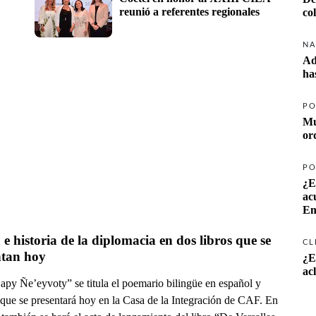
reunió a referentes regionales
co
NA
Ad
ha
PO
Mu
or
PO
¿E
ac
Em
 e historia de la diplomacia en dos libros que se 
CL
ntan hoy
¿E
ac
apy Ñe’eyvoty” se titula el poemario bilingüe en español y
 que se presentará hoy en la Casa de la Integración de CAF. En