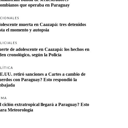
lombianos que operaba en Paraguay
CIONALES
olescente muerta en Caazapá: tres detenidos 
sta el momento y autopsia
LICIALES
erte de adolescente en Caazapá: los hechos en 
den cronológico, según la Policía
LÍTICA
E.UU. retiró sanciones a Cartes a cambio de 
uerdos con Paraguay? Esto respondió la 
bajada
IMA
l ciclón extratropical llegará a Paraguay? Esto 
lara Meteorología