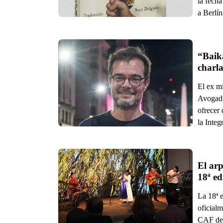
la fecha
a Berlí
“Baik
charla
El ex m
Avogadr
ofrecer 
la Inte
El arp
18ª ed
La 18ª 
oficialm
CAF del