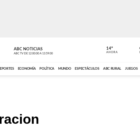
14º
ABC NOTICIAS
CARDINAL 
AHORA
ABC TV
DE
12:00:00
A
13:59:00
ABC CARDINAL 
EPORTES
ECONOMÍA
POLÍTICA
MUNDO
ESPECTÁCULOS
ABC RURAL
JUEGOS
gracion