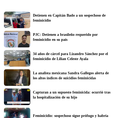
Detienen en Capitán Bado a un sospechoso de 
feminicidio 
PJC: Detienen a brasileño requerido por 
feminicidio en su país
34 años de cárcel para Lizandro Sánchez por el 
feminicidio de Lilian Celeste Ayala
La analista mexicana Sandra Gallegos alerta de 
los altos índices de suicidios feminicidas
Capturan a un supuesto feminicida: ocurrió tras 
la hospitalización de su hijo
Feminicidio: sospechoso sigue prófugo y habría 