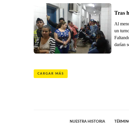
Tras h
Al meno
un turno
Faltand
darían s
CARGAR MÁS
NUESTRA HISTORIA
TÉRMIN