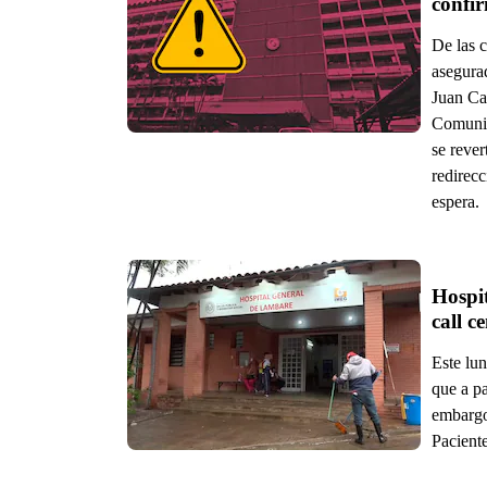
confi
De las 
asegurad
Juan Car
Comunic
se rever
redirecc
espera.
Hospi
call c
Este lun
que a pa
embargo,
Pacient