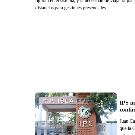
figuran en el sistema, y la necesidad de viajar largas
distancias para gestiones presenciales.
IPS in
confi
Juan Ca
que la C