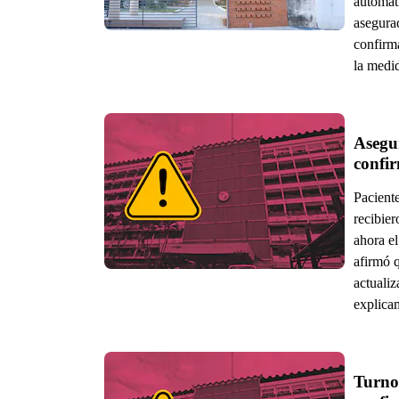
automát
asegura
confirm
la medid
Asegur
confir
Pacient
recibier
ahora el
afirmó q
actualiz
explicam
Turnos