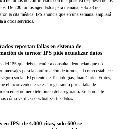
ica de turnos no confirmados con una positiva respuesta de los
dos. De 200 turnos agendados para mañana, solo 23 no
aron la cita médica. IPS anuncia que en una semana, ampliará
a a otros servicios.
ados reportan fallas en sistema de 
mación de turnos: IPS pide actualizar datos
es del IPS que deben acudir a consulta, denuncian que no
on mensajes para la confirmación de turnos, tal como establece
 seguro social. El gerente de Tecnologías, Juan Carlos Frutos,
ue el inconveniente se está registrando por la falta de
ación en el número telefónico del asegurado. En la nota te
os cómo verificar o actualizar tus datos.
 en IPS: de 4.000 citas, solo 600 se 