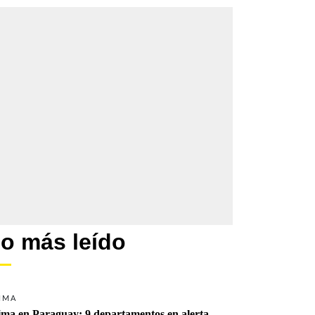
o más leído
IMA
ima en Paraguay: 9 departamentos en alerta 