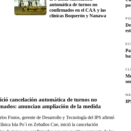
automática de turnos no 
po
confirmados en el CAA y las 
clínicas Boquerón y Nanawa
PO
De
es
EC
Pa
ba
CL
Me
so
NA
ició cancelación automática de turnos no 
IP
rmados: anuncian ampliación de la medida
rlos Frutos, gerente de Desarrollo y Tecnología del IPS afirmó
línica Isla Po´i en Zeballos Cue, inició la cancelación