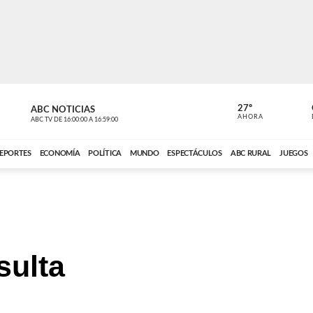
27º
ABC NOTICIAS
ANCHO PER
AHORA
ABC TV
DE
16:00:00
A
16:59:00
ABC CARDINAL 
EPORTES
ECONOMÍA
POLÍTICA
MUNDO
ESPECTÁCULOS
ABC RURAL
JUEGOS
sulta