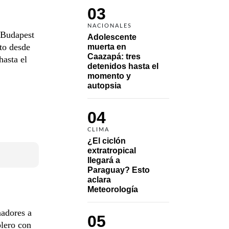
03
NACIONALES
 Budapest
Adolescente 
ato desde
muerta en 
Caazapá: tres 
hasta el
detenidos hasta el 
momento y 
autopsia
04
CLIMA
¿El ciclón 
extratropical 
llegará a 
Paraguay? Esto 
aclara 
Meteorología
nadores a
05
blero con