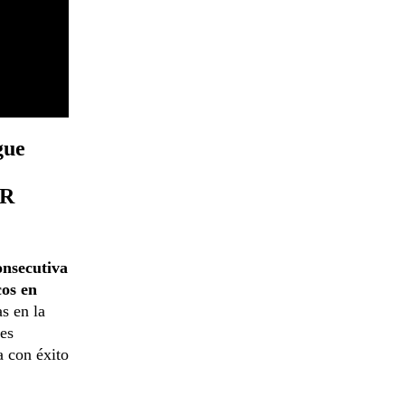
gue
OR
onsecutiva
cos en
as en la
res
a con éxito