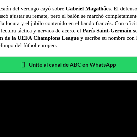
resión del verdugo cayó sobre
Gabriel Magalhães
. El defenso
scó ajustar su remate, pero el balón se marchó completament
la locura y el júbilo contenido en el bando francés. Con ofici
lectura táctica y nervios de acero, el
París Saint-Germain s
n de la UEFA Champions League
y escribe su nombre con l
olimpo del fútbol europeo.
Unite al canal de ABC en WhatsApp