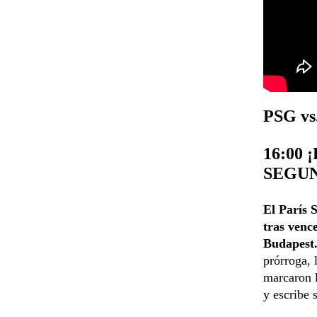
PSG vs
16:00
SEGU
El París 
tras venc
Budapest
prórroga, 
marcaron l
y escribe 