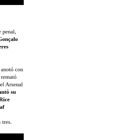
e penal,
Gonçalo
eres
anotó con
y remató
el Arsenal
antó su
Rice
af
 tres.