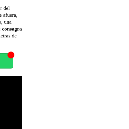
r del
e afuera,
o, una
e consagra
etras de