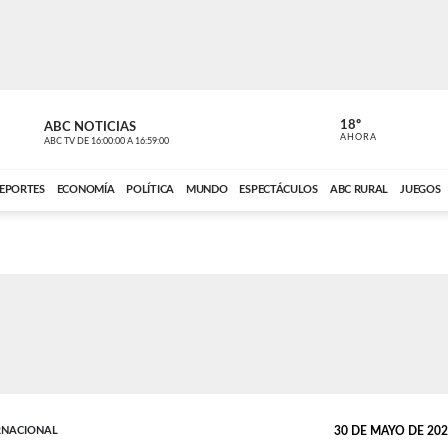
18º
ABC NOTICIAS
ANCHO PER
AHORA
ABC TV
DE
16:00:00
A
16:59:00
ABC CARDINAL 
EPORTES
ECONOMÍA
POLÍTICA
MUNDO
ESPECTÁCULOS
ABC RURAL
JUEGOS
RNACIONAL
30 DE MAYO DE 2026