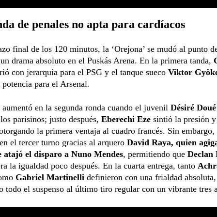
da de penales no apta para cardíacos
azo final de los 120 minutos, la ‘Orejona’ se mudó al punto d
 un drama absoluto en el Puskás Arena. En la primera tanda,
ió con jerarquía para el PSG y el tanque sueco
Viktor Gyök
 potencia para el Arsenal.
n aumentó en la segunda ronda cuando el juvenil
Désiré Doué
 los parisinos; justo después,
Eberechi Eze
sintió la presión 
otorgando la primera ventaja al cuadro francés. Sin embargo, 
en el tercer turno gracias al arquero
David Raya, quien agig
le atajó el disparo a Nuno Mendes
, permitiendo que
Declan 
era la igualdad poco después. En la cuarta entrega, tanto
Achr
omo
Gabriel Martinelli
definieron con una frialdad absoluta,
o todo el suspenso al último tiro regular con un vibrante tres a