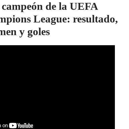
campeón de la UEFA
pions League: resultado,
men y goles