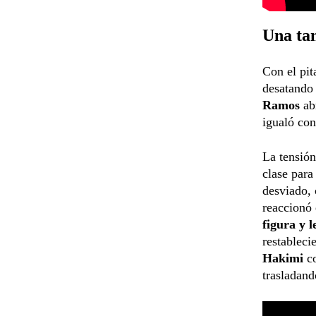
Una tan
Con el pit
desatando
Ramos
abr
igualó con
La tensió
clase para
desviado, 
reaccionó 
figura y 
restableci
Hakimi
c
trasladand