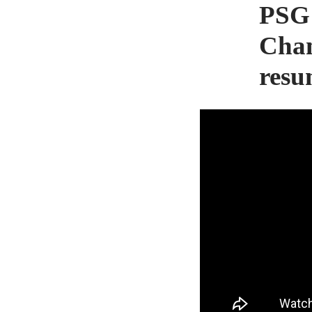
PSG 
Cham
resu