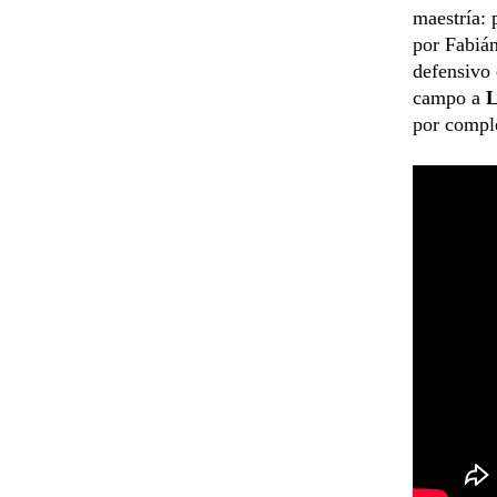
maestría: 
por Fabián
defensivo 
campo a
L
por comple