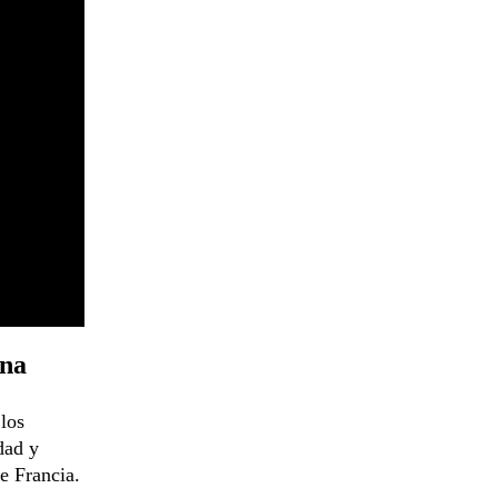
ina
 los
dad y
e Francia.