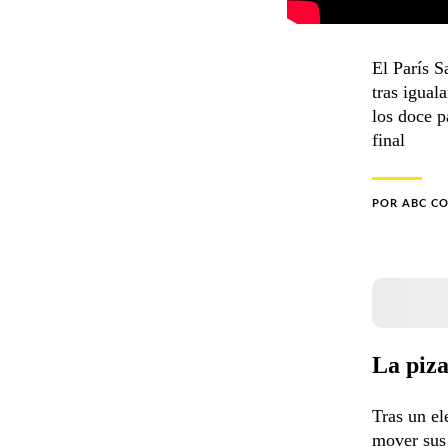
El París S
tras igual
los doce p
final
POR
ABC C
La piza
Tras un el
mover sus 