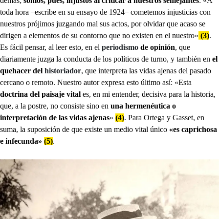
demás;
somos, pues, injustos al criticar a nuestros semejantes
: «A
toda hora –escribe en su ensayo de 1924– cometemos injusticias con
nuestros prójimos juzgando mal sus actos, por olvidar que acaso se
dirigen a elementos de su contorno que no existen en el nuestro»
(3)
.
Es fácil pensar, al leer esto, en el
periodismo
de opinión
, que
diariamente juzga la conducta de los políticos de turno, y también en
el
quehacer del
historiador
, que interpreta las vidas ajenas del pasado
cercano o remoto. Nuestro autor expresa esto último así: «Esta
doctrina del paisaje vital
es, en mi entender, decisiva para la historia,
que, a la postre, no consiste sino en
una hermenéutica o
interpretación de las vidas ajenas
»
(4)
. Para Ortega y Gasset, en
suma, la suposición de que existe un medio vital único
«es caprichosa
e infecunda»
(5)
.