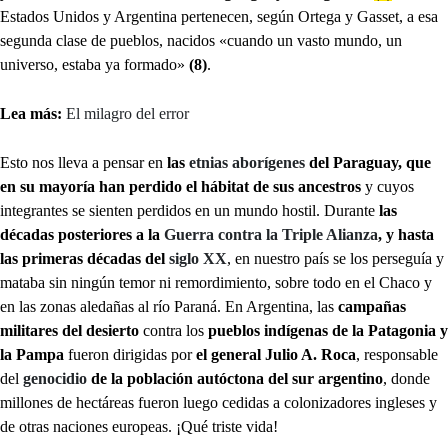
Estados Unidos y Argentina pertenecen, según Ortega y Gasset, a esa
segunda clase de pueblos, nacidos «cuando un vasto mundo, un
universo, estaba ya formado»
(8)
.
Lea más:
El milagro del error
Esto nos lleva a pensar en
las
etnias aborígenes
del Paraguay, que
en su mayoría han perdido el hábitat de sus ancestros
y cuyos
integrantes se sienten perdidos en un mundo hostil. Durante
las
décadas posteriores a la
Guerra contra la Triple Alianza
, y hasta
las primeras décadas del
siglo XX
, en nuestro país se los perseguía y
mataba sin ningún temor ni remordimiento, sobre todo en el Chaco y
en las zonas aledañas al río Paraná. En Argentina, las
campañas
militares del desierto
contra los
pueblos indígenas de la Patagonia y
la Pampa
fueron dirigidas por
el general Julio A. Roca
, responsable
del
genocidio
de la población autóctona del sur argentino
, donde
millones de hectáreas fueron luego cedidas a colonizadores ingleses y
de otras naciones europeas. ¡Qué triste vida!