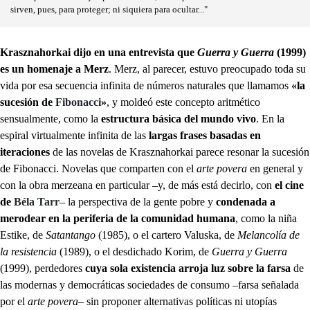
sirven, pues, para proteger; ni siquiera para ocultar..."
Krasznahorkai dijo en una entrevista que
Guerra y Guerra
(1999)
es un homenaje a Merz
. Merz, al parecer, estuvo preocupado toda su
vida por esa secuencia infinita de números naturales que llamamos
«la
sucesión de
Fibonacci
»
, y moldeó este concepto aritmético
sensualmente, como la
estructura básica del mundo vivo
. En la
espiral virtualmente infinita de las
largas frases basadas en
iteraciones
de las novelas de Krasznahorkai parece resonar la sucesión
de Fibonacci. Novelas que comparten con el
arte povera
en general y
con la obra merzeana en particular –y, de más está decirlo, con
el cine
de
Béla Tarr
– la perspectiva de la gente pobre y
condenada a
merodear en la periferia de la comunidad humana
, como la niña
Estike, de
Satantango
(1985), o el cartero Valuska, de
Melancolía de
la resistencia
(1989), o el desdichado Korim, de
Guerra y Guerra
(1999), perdedores
cuya sola existencia arroja luz sobre la farsa
de
las modernas y democráticas sociedades de consumo –farsa señalada
por el
arte povera
– sin proponer alternativas políticas ni utopías