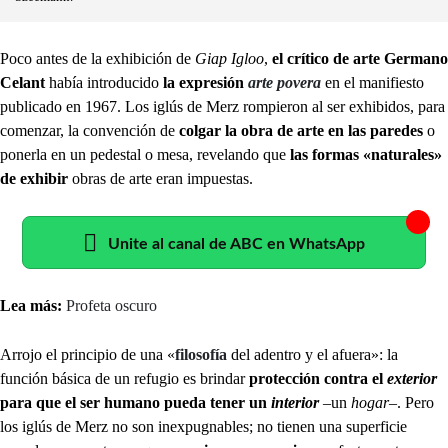
Poco antes de la exhibición de
Giap Igloo
,
el crítico de arte Germano
Celant
había introducido
la expresión
arte povera
en el manifiesto
publicado en 1967. Los iglús de Merz rompieron al ser exhibidos, para
comenzar, la convención de
colgar la obra de arte en las paredes
o
ponerla en un pedestal o mesa, revelando que
las formas «naturales»
de exhibir
obras de arte eran impuestas.
Unite al canal de ABC en WhatsApp
Lea más:
Profeta oscuro
Arrojo el principio de una «
filosofía
del adentro y el afuera»: la
función básica de un refugio es brindar
protección contra el
exterior
para que el ser humano pueda tener un
interior
–un
hogar
–. Pero
los iglús de Merz no son inexpugnables; no tienen una superficie