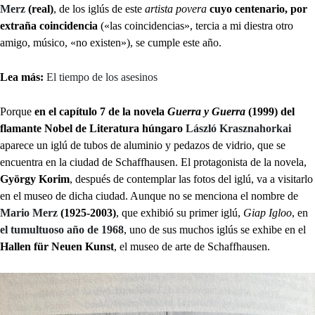
Merz
(real)
, de los iglús de este
artista povera
cuyo centenario, por
extraña coincidencia
(«las coincidencias», tercia a mi diestra otro
amigo, músico, «no existen»), se cumple este año.
Lea más:
El tiempo de los asesinos
Porque
en el capítulo 7 de la novela
Guerra y Guerra
(1999) del
flamante Nobel de Literatura húngaro
László Krasznahorkai
aparece un iglú de tubos de aluminio y pedazos de vidrio, que se
encuentra en la ciudad de Schaffhausen. El protagonista de la novela,
György Korim
, después de contemplar las fotos del iglú, va a visitarlo
en el museo de dicha ciudad. Aunque no se menciona el nombre de
Mario Merz
(1925-2003)
, que exhibió su primer iglú,
Giap Igloo
, en
el tumultuoso año de 1968
, uno de sus muchos iglús se exhibe en el
Hallen für Neuen Kunst
, el museo de arte de Schaffhausen.