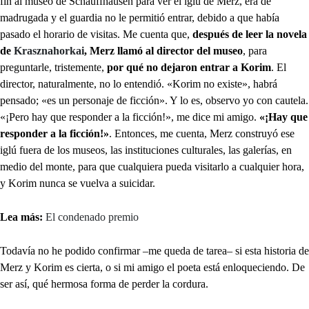
fin al museo de Schauffhausen para ver el iglú de Merz, era de
madrugada y el guardia no le permitió entrar, debido a que había
pasado el horario de visitas. Me cuenta que,
después de leer la novela
de
Krasznahorkai
, Merz llamó al director del museo
, para
preguntarle, tristemente,
por qué no dejaron entrar a Korim
. El
director, naturalmente, no lo entendió. «Korim no existe», habrá
pensado; «es un personaje de ficción». Y lo es, observo yo con cautela.
«¡Pero hay que responder a la ficción!», me dice mi amigo.
«¡Hay que
responder a la ficción!»
. Entonces, me cuenta, Merz construyó ese
iglú fuera de los museos, las instituciones culturales, las galerías, en
medio del monte, para que cualquiera pueda visitarlo a cualquier hora,
y Korim nunca se vuelva a suicidar.
Lea más:
El condenado premio
Todavía no he podido confirmar –me queda de tarea– si esta historia de
Merz y Korim es cierta, o si mi amigo el poeta está enloqueciendo. De
ser así, qué hermosa forma de perder la cordura.