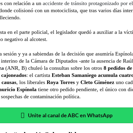
s con relación a un
accidente de tránsito protagonizado por e
 donde colisionó con un motociclista, que tras varios días inte
lleciendo.
ta en el parte policial, el legislador quedó a auxiliar a la víc
o negativo al alcotest.
a sesión y ya a sabiendas de la decisión que asumiría Espínola
 interino de la Cámara de Diputados -ante la ausencia de Raúl
za
(ANR, B) chuleó la consultas sobre los otros
8 pedidos de
 cajoneados
: el cartista
Esteban Samaniego acumula cuatr
s causas
, los liberales
Roya Torres
y
Cleto Giménez
uno cad
uricio Espínola
tiene otro pedido pendiente, el único con d
 sospechas de contaminación política.
Unite al canal de ABC en WhatsApp