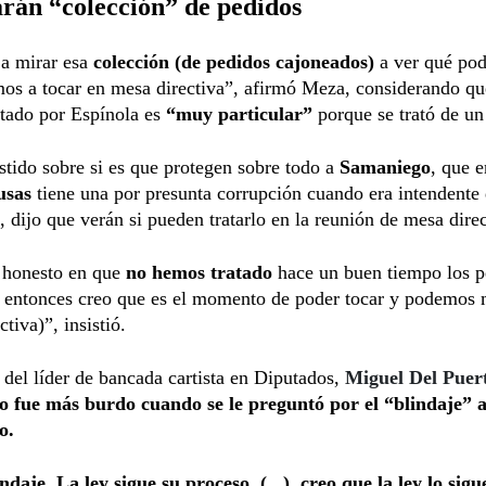
rán “colección” de pedidos
a mirar esa
colección (de pedidos cajoneados)
a ver qué po
os a tocar en mesa directiva”, afirmó Meza, considerando qu
itado por Espínola es
“muy particular”
porque se trató de un
istido sobre si es que protegen sobre todo a
Samaniego
, que e
usas
tiene una por presunta corrupción cuando era intendente
dijo que verán si pueden tratarlo en la reunión de mesa direc
 honesto en que
no hemos tratado
hace un buen tiempo los p
, entonces creo que es el momento de poder tocar y podemos
tiva)”, insistió.
 del líder de bancada cartista en Diputados,
Miguel Del Puer
 fue más burdo cuando se le preguntó por el “blindaje” 
o.
ndaje. La ley sigue su proceso. (...), creo que la ley lo sigu