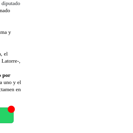
l diputado
rnado
tima y
, el
 Latorre-,
o por
a uno y el
ictamen en