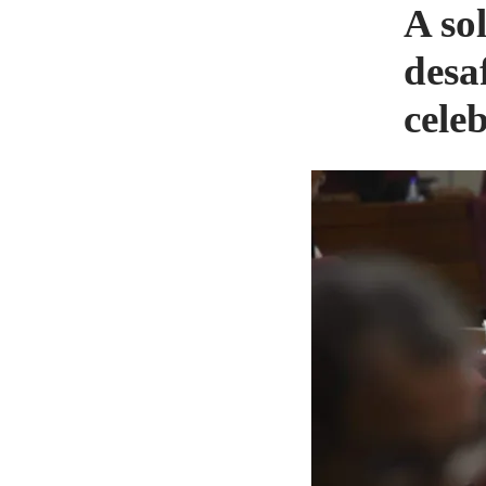
A so
desa
cele