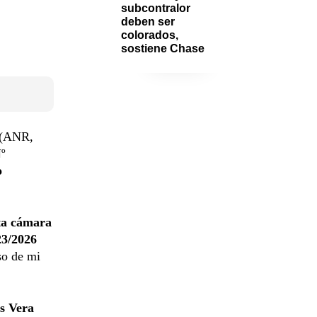
subcontralor 
deben ser 
colorados, 
sostiene Chase
(ANR,
Nº
o
sta cámara
23/2026
so de mi
s Vera