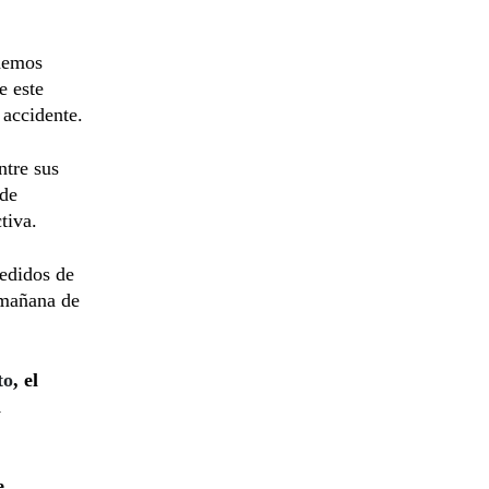
demos
e este
 accidente.
ntre sus
 de
tiva.
edidos de
 mañana de
to
, el
a
e