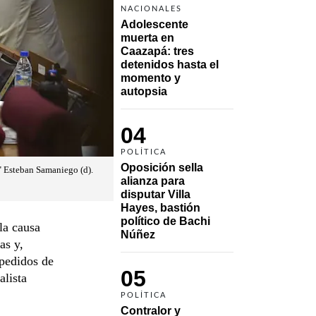
NACIONALES
Adolescente 
muerta en 
Caazapá: tres 
detenidos hasta el 
momento y 
autopsia
04
POLÍTICA
Oposición sella 
o" Esteban Samaniego (d).
alianza para 
disputar Villa 
Hayes, bastión 
político de Bachi 
la causa
Núñez
as y,
pedidos de
05
alista
POLÍTICA
Contralor y 