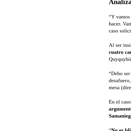
Analiza
“Y vamos 
hacer. Vam
caso solic
Al ser ins
cuatro ca
Quyquyhó, 
“Debo ser
desafuero
mesa (direc
En el caso
argumento
Samanieg
“
No es bli