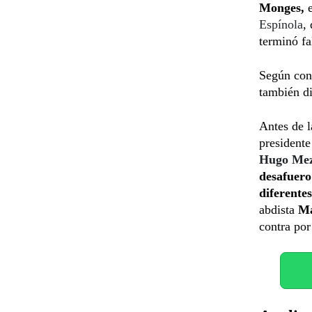
Monges,
e
Espínola
,
terminó fa
Según cons
también di
Antes de l
presidente
Hugo Me
desafuero
diferente
abdista
Ma
contra por