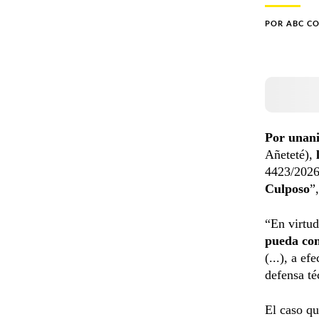
POR
ABC C
Por unani
Añeteté),
4423/2026
Culposo
”
“En virtud
pueda con
(...), a e
defensa té
El caso qu