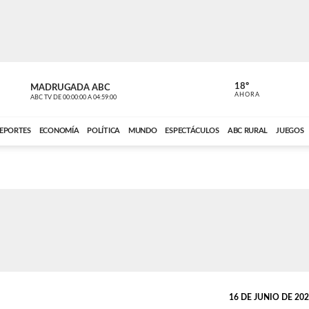
18º
MADRUGADA ABC
MADRUGAD
AHORA
ABC TV
DE
00:00:00
A
04:59:00
ABC CARDINAL 
EPORTES
ECONOMÍA
POLÍTICA
MUNDO
ESPECTÁCULOS
ABC RURAL
JUEGOS
16 DE JUNIO DE 2026