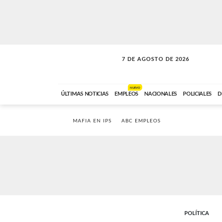
7 DE AGOSTO DE 2026
SOLO MÚSICA
ABC FM
00:00 A 05:59
NUEVO
ÚLTIMAS NOTICIAS
EMPLEOS
NACIONALES
POLICIALES
D
MAFIA EN IPS
ABC EMPLEOS
POLÍTICA