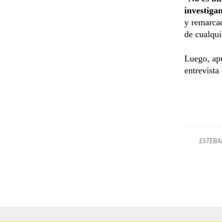
investiga
y remarcad
de cualqui
Luego, apu
entrevista
ESTEBA