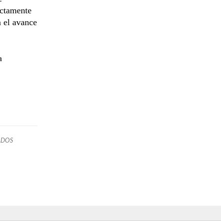
ectamente
n el avance
a
ADOS