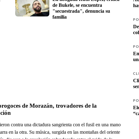
ó
de Bukele, se encuentra 
ha
"secuestrada", denuncia su 
familia
PO
De
co
PO
En
un
CL
Cl
se
PO
rogoces de Morazán, trovadores de la 
El
revolución 
eron contra una dictadura sangrienta con el fusil en una mano
tarra en la otra. Su música, surgida en las montañas del oriente