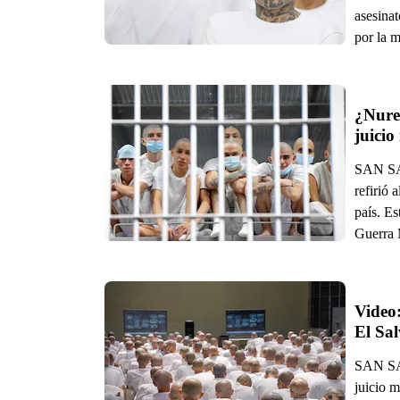
asesinat
por la m
¿Nure
juicio
SAN SAL
refirió 
país. E
Guerra 
Video:
El Sa
SAN SAL
juicio 