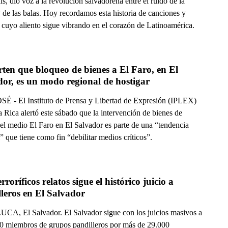
ís, dio voz a la revolución salvadoreña entre el ruido de la
 de las balas. Hoy recordamos esta historia de canciones y
 cuyo aliento sigue vibrando en el corazón de Latinoamérica.
ten que bloqueo de bienes a El Faro, en El 
or, es un modo regional de hostigar
É - El Instituto de Prensa y Libertad de Expresión (IPLEX)
 Rica alertó este sábado que la intervención de bienes de
del medio El Faro en El Salvador es parte de una “tendencia
” que tiene como fin “debilitar medios críticos”.
rroríficos relatos sigue el histórico juicio a 
leros en El Salvador
A, El Salvador. El Salvador sigue con los juicios masivos a
0 miembros de grupos pandilleros por más de 29.000