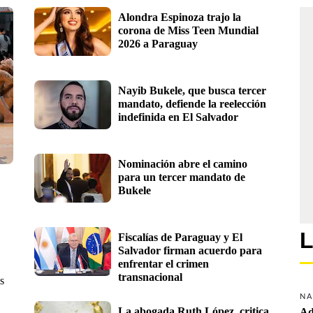
Alondra Espinoza trajo la 
corona de Miss Teen Mundial 
2026 a Paraguay
Nayib Bukele, que busca tercer 
mandato, defiende la reelección 
indefinida en El Salvador
Nominación abre el camino 
para un tercer mandato de 
Bukele 
L
Fiscalías de Paraguay y El 
Salvador firman acuerdo para 
enfrentar el crimen 
transnacional
s
NA
La abogada Ruth López, critica 
Ad