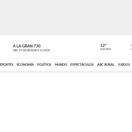
12º
A LA GRAN 730
A LA GRAN 
AHORA
ABC TV
DE
08:00:00
A
11:29:00
ABC CARDINAL 
EPORTES
ECONOMÍA
POLÍTICA
MUNDO
ESPECTÁCULOS
ABC RURAL
JUEGOS