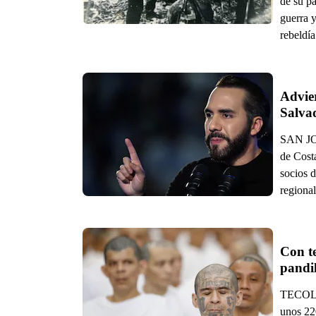
de su pa
guerra y
rebeldía
Advier
Salvad
SAN JOS
de Costa
socios 
regional
Con te
pandil
TECOLUC
unos 22