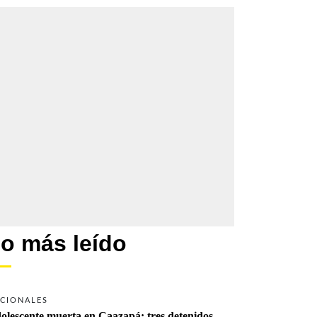
o más leído
CIONALES
olescente muerta en Caazapá: tres detenidos 