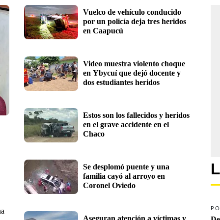
Vuelco de vehículo conducido 
por un policía deja tres heridos 
en Caapucú
Video muestra violento choque 
en Ybycuí que dejó docente y 
dos estudiantes heridos
Estos son los fallecidos y heridos 
en el grave accidente en el 
Chaco
L
Se desplomó puente y una 
familia cayó al arroyo en 
Coronel Oviedo 
PO
na
Aseguran atención a víctimas y 
De