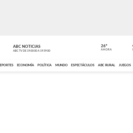
26º
ABC NOTICIAS
CARDINAL 
AHORA
ABC TV
DE
19:00:00
A
19:59:00
ABC CARDINAL 
EPORTES
ECONOMÍA
POLÍTICA
MUNDO
ESPECTÁCULOS
ABC RURAL
JUEGOS