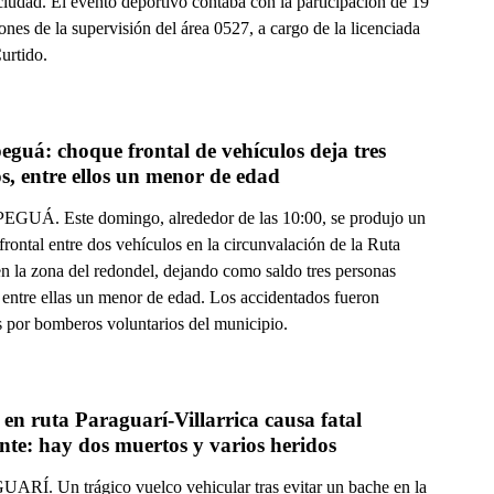
ciudad. El evento deportivo contaba con la participación de 19
iones de la supervisión del área 0527, a cargo de la licenciada
urtido.
guá: choque frontal de vehículos deja tres 
s, entre ellos un menor de edad
UÁ. Este domingo, alrededor de las 10:00, se produjo un
rontal entre dos vehículos en la circunvalación de la Ruta
n la zona del redondel, dejando como saldo tres personas
 entre ellas un menor de edad. Los accidentados fueron
s por bomberos voluntarios del municipio.
en ruta Paraguarí-Villarrica causa fatal 
nte: hay dos muertos y varios heridos
RÍ. Un trágico vuelco vehicular tras evitar un bache en la