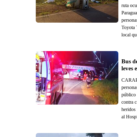
ruta ocu
Paraguar
personas
Toyota 
local qu
Bus de
leves
CARAPEG
persona
público
contra 
heridos
al Hospi