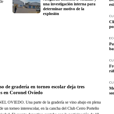
 de
una investigación interna para 
es
determinar motivo de la 
explosión
CL
Cl
po
EC
Pa
ba
CL
Fr
rá
CL
o de gradería en torneo escolar deja tres 
Me
os en Coronel Oviedo
so
 OVIEDO. Una parte de la gradería se vino abajo en plena
de un torneo interescolar, en la cancha del Club Cerro Porteño