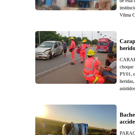
de esta 
instituc
Vilma C
Carape
herido
CARAPEG
choque f
PY01, e
heridas,
asistido
Bache 
accide
PARAGUA