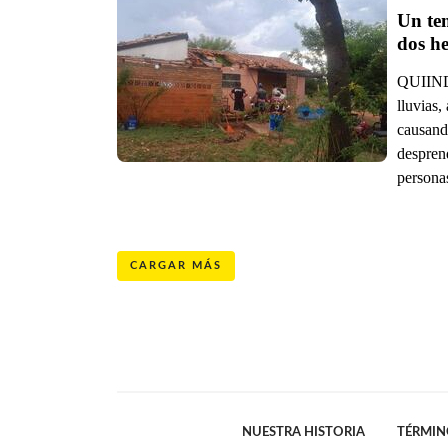
Un te
dos h
QUIINDY
lluvias
causand
despren
personas
CARGAR MÁS
NUESTRA HISTORIA
TÉRMIN