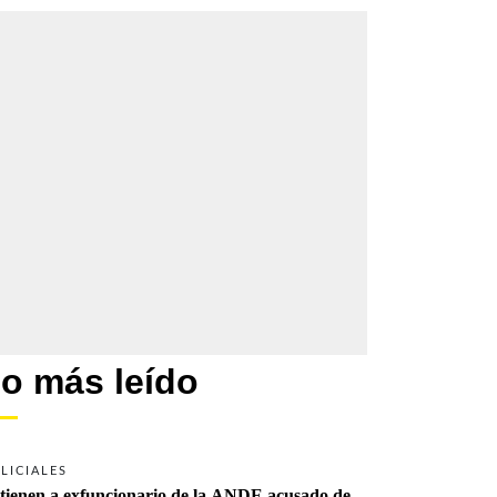
o más leído
LICIALES
tienen a exfuncionario de la ANDE acusado de 