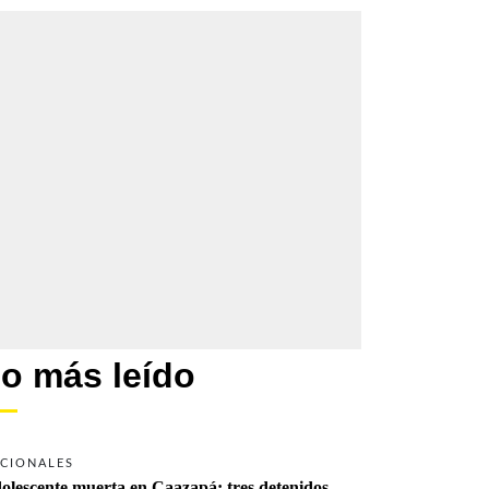
o más leído
CIONALES
olescente muerta en Caazapá: tres detenidos 