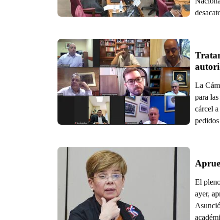
Nacional
desacato
Tratan
autor
La Cáma
para las
cárcel a
pedidos
Aprue
El plen
ayer, a
Asunció
académi