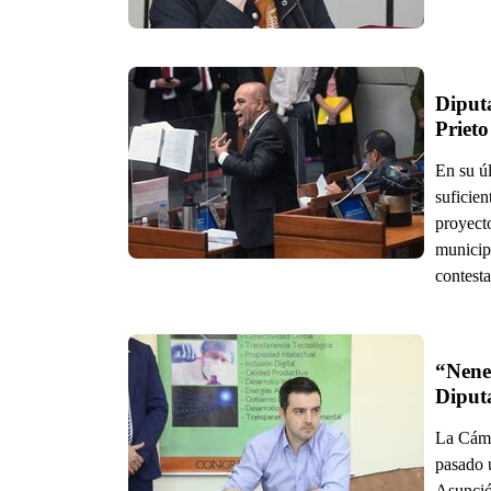
Diputa
Prieto
En su úl
suficien
proyect
municip
contest
“Nene
Diput
La Cáma
pasado 
Asunció