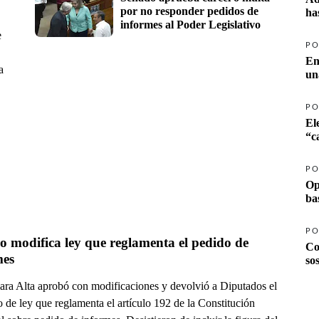
por no responder pedidos de 
ha
informes al Poder Legislativo
e
PO
En
a
un
PO
El
PO
Op
ba
PO
 modifica ley que reglamenta el pedido de 
Co
mes
so
ra Alta aprobó con modificaciones y devolvió a Diputados el
 de ley que reglamenta el artículo 192 de la Constitución