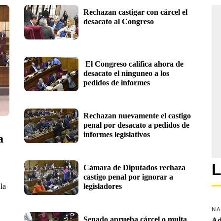
Rechazan castigar con cárcel el 
desacato al Congreso
 El Congreso califica ahora de 
desacato el ninguneo a los 
pedidos de informes
Rechazan nuevamente el castigo 
penal por desacato a pedidos de 
informes legislativos
 
L
Cámara de Diputados rechaza 
castigo penal por ignorar a 
la
legisladores
NA
Senado aprueba cárcel o multa 
Ad