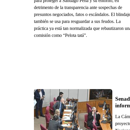
para proteger a Santiago Peña y su entorno, en
detrimento de la transparencia ante sospechas de
presuntos negociados, fatos o escándalos. El blindaj
también se usa para resguardar a sus feudos. La
práctica ya está tan normalizada que rebautizaron un
comisión como “Pelota tatá”.
Senado
infor
La Cáma
proyecto