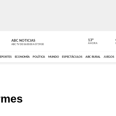
13º
ABC NOTICIAS
LA PRIMER
AHORA
ABC TV
DE
06:00:00
A
07:59:00
ABC CARDINAL 
EPORTES
ECONOMÍA
POLÍTICA
MUNDO
ESPECTÁCULOS
ABC RURAL
JUEGOS
rmes