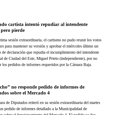
do cartista intentó repudiar al intendente 
 pero pierde
tima sesión extraordinaria, el cartismo no pudo reunir los votos
tes para mantener su versión y aprobar el miércoles último un
o de declaración que repudia el incumplimiento del intendente
al de Ciudad del Este, Miguel Prieto (independiente), por no
ar los pedidos de informes requeridos por la Cámara Baja.
cho” no responde pedido de informes de 
ados sobre el Mercado 4
ra de Diputados reiteró en su sesión extraordinaria del martes
un pedido de informes detallado a la Municipalidad de
n sobre el funcionamiento del Mercado 4. El pedido ya fue