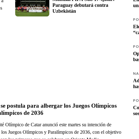
 a
Paraguay debutará contra 
un
os
Uzbekistán
PO
El
PO
Op
ba
NA
Ad
ha
PO
se postula para albergar los Juegos Olímpicos 
Co
y Paralímpicos de 2036 
so
té Olímpico de Catar anunció este martes su intención de
r los Juegos Olímpicos y Paralímpicos de 2036, con el objetivo