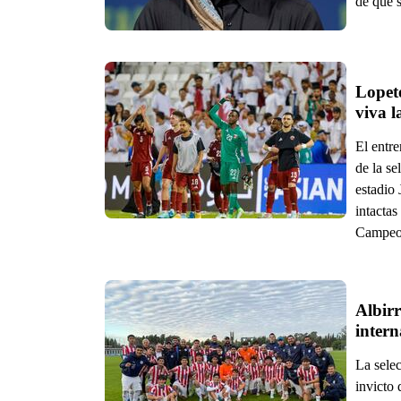
de que 
Lopete
viva l
El entr
de la se
estadio
intactas
Campeo
Albir
intern
La sele
invicto 