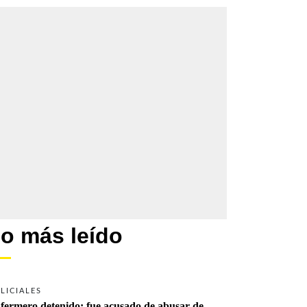
o más leído
LICIALES
fermero detenido: fue acusado de abusar de 