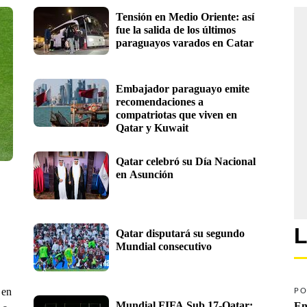
Tensión en Medio Oriente: así 
fue la salida de los últimos 
paraguayos varados en Catar
Embajador paraguayo emite 
recomendaciones a 
compatriotas que viven en 
Qatar y Kuwait 
Qatar celebró su Día Nacional 
en Asunción
L
Qatar disputará su segundo 
Mundial consecutivo
 en
PO
Mundial FIFA Sub 17-Qatar: 
En