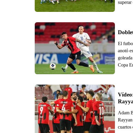
superar 
Doble
El futb
anotó e
goleada 
Copa Em
Vídeo:
Rayya
Adam Bar
Rayyan 
cuartos 