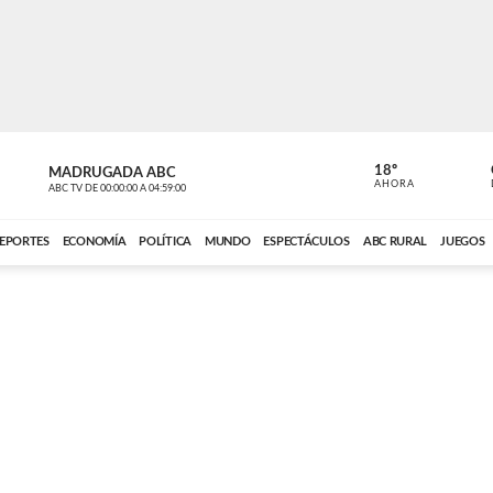
18º
MADRUGADA ABC
MADRUGAD
AHORA
ABC TV
DE
00:00:00
A
04:59:00
ABC CARDINAL 
EPORTES
ECONOMÍA
POLÍTICA
MUNDO
ESPECTÁCULOS
ABC RURAL
JUEGOS