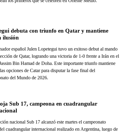
sean los primeros que se celebren en Oriente Medio.
gui debuta con triunfo en Qatar y mantiene 
a ilusión
enador español Julen Lopetegui tuvo un exitoso debut al mando
lección de Qatar, logrando una victoria de 1-0 frente a Irán en el
 Jassim Bin Hamad de Doha. Este importante triunfo mantiene
 las opciones de Catar para disputar la fase final del
nato del Mundo de 2026.
roja Sub 17, campeona en cuadrangular 
acional
cción nacional Sub 17 alcanzó este martes el campeonato
del cuadrangular internacional realizado en Argentina, luego de