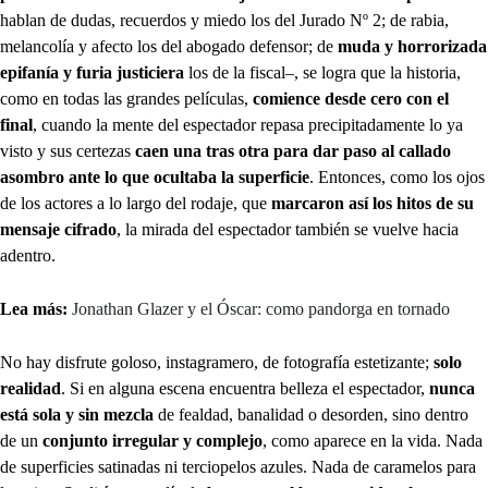
hablan de dudas, recuerdos y miedo los del Jurado Nº 2; de rabia,
melancolía y afecto los del abogado defensor; de
muda y horrorizada
epifanía y furia justiciera
los de la fiscal–, se logra que la historia,
como en todas las grandes películas,
comience desde cero con el
final
, cuando la mente del espectador repasa precipitadamente lo ya
visto y sus certezas
caen una tras otra para dar paso al callado
asombro ante lo que ocultaba la superficie
. Entonces, como los ojos
de los actores a lo largo del rodaje, que
marcaron así los hitos de su
mensaje cifrado
, la mirada del espectador también se vuelve hacia
adentro.
Lea más:
Jonathan Glazer y el Óscar: como pandorga en tornado
No hay disfrute goloso, instagramero, de fotografía estetizante;
solo
realidad
. Si en alguna escena encuentra belleza el espectador,
nunca
está sola y sin mezcla
de fealdad, banalidad o desorden, sino dentro
de un
conjunto irregular y complejo
, como aparece en la vida. Nada
de superficies satinadas ni terciopelos azules. Nada de caramelos para