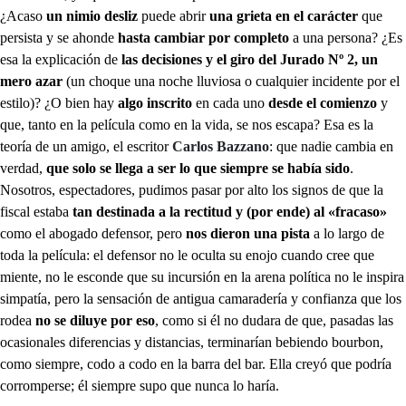
¿Acaso
un nimio desliz
puede abrir
una grieta en el carácter
que
persista y se ahonde
hasta cambiar por completo
a una persona? ¿Es
esa la explicación de
las decisiones y el giro del Jurado Nº 2, un
mero azar
(un choque una noche lluviosa o cualquier incidente por el
estilo)? ¿O bien hay
algo inscrito
en cada uno
desde el comienzo
y
que, tanto en la película como en la vida, se nos escapa? Esa es la
teoría de un amigo, el escritor
Carlos Bazzano
: que nadie cambia en
verdad,
que solo se llega a ser lo que siempre se había sido
.
Nosotros, espectadores, pudimos pasar por alto los signos de que la
fiscal estaba
tan destinada a la rectitud y (por ende) al «fracaso»
como el abogado defensor, pero
nos dieron una pista
a lo largo de
toda la película: el defensor no le oculta su enojo cuando cree que
miente, no le esconde que su incursión en la arena política no le inspira
simpatía, pero la sensación de antigua camaradería y confianza que los
rodea
no se diluye por eso
, como si él no dudara de que, pasadas las
ocasionales diferencias y distancias, terminarían bebiendo bourbon,
como siempre, codo a codo en la barra del bar. Ella creyó que podría
corromperse; él siempre supo que nunca lo haría.