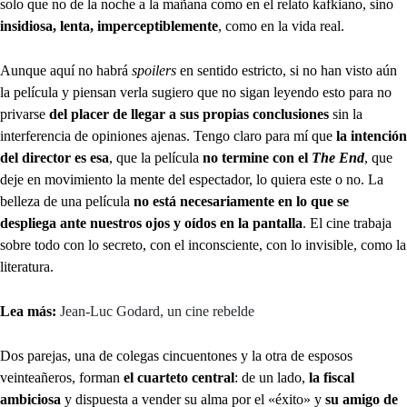
solo que no de la noche a la mañana como en el relato kafkiano, sino
insidiosa, lenta, imperceptiblemente
, como en la vida real.
Aunque aquí no habrá
spoilers
en sentido estricto, si no han visto aún
la película y piensan verla sugiero que no sigan leyendo esto para no
privarse
del placer de llegar a sus propias conclusiones
sin la
interferencia de opiniones ajenas. Tengo claro para mí que
la intención
del director es esa
, que la película
no termine con el
The End
, que
deje en movimiento la mente del espectador, lo quiera este o no. La
belleza de una película
no está necesariamente en lo que se
despliega ante nuestros ojos y oídos en la pantalla
. El cine trabaja
sobre todo con lo secreto, con el inconsciente, con lo invisible, como la
literatura.
Lea más:
Jean-Luc Godard, un cine rebelde
Dos parejas, una de colegas cincuentones y la otra de esposos
veinteañeros, forman
el cuarteto central
: de un lado,
la fiscal
ambiciosa
y dispuesta a vender su alma por el «éxito» y
su amigo de