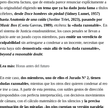
pero discreta factura, que de entrada parece renunciar explícitamente a
la originalidad eligiendo
un tema que ya ha dado justa fama
a títulos
célebres,
desde
Doce hombres sin piedad
(Sidney Lumet, 1957)
hasta
Anatomía de una caída
(
Justine Triet
, 2023), pasando por
Music Box
(
Costa Gavras
, 1989)
, etcétera:
la «duda razonable»
. En
el sistema de Justicia estadounidense, los casos penales se llevan a
juicio ante un jurado cuyos miembros, para
emitir un veredicto de
culpabilidad
sin arriesgarse a condenar a un inocente, necesitan que
esta haya sido
demostrada «más allá de toda duda razonable»,
beyond a reasonable doubt
.
Lea más:
Horas antes del futuro
En este caso,
dos miembros, uno de ellos el Jurado Nº 2, tienen
dudas razonables
, mientras que los otros diez quieren condenar al reo
e irse a casa. A partir de esta premisa, con sutiles gestos de dirección
(respondidos con perfecta interpretación), con decisivos movimientos
de cámara, con el cálculo matemático de los silencios y
la precisa
puntuación de las miradas –los ojos cuentan su versión paralela
: