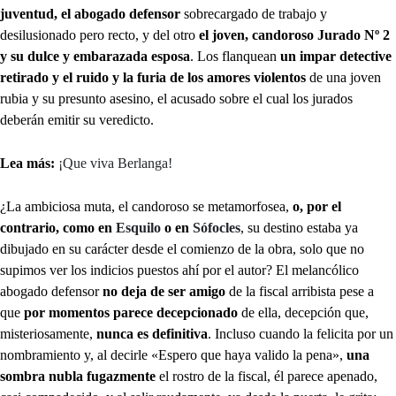
juventud, el abogado defensor
sobrecargado de trabajo y
desilusionado pero recto, y del otro
el joven, candoroso Jurado Nº 2
y su dulce y embarazada esposa
. Los flanquean
un impar detective
retirado y el ruido y la furia de los amores violentos
de una joven
rubia y su presunto asesino, el acusado sobre el cual los jurados
deberán emitir su veredicto.
Lea más:
¡Que viva Berlanga!
¿La ambiciosa muta, el candoroso se metamorfosea,
o, por el
contrario, como en
Esquilo
o en
Sófocles
, su destino estaba ya
dibujado en su carácter desde el comienzo de la obra, solo que no
supimos ver los indicios puestos ahí por el autor? El melancólico
abogado defensor
no deja de ser amigo
de la fiscal arribista pese a
que
por momentos parece decepcionado
de ella, decepción que,
misteriosamente,
nunca es definitiva
. Incluso cuando la felicita por un
nombramiento y, al decirle «Espero que haya valido la pena»,
una
sombra nubla fugazmente
el rostro de la fiscal, él parece apenado,