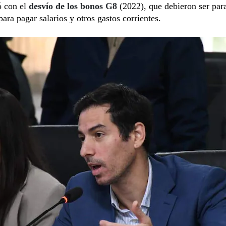
 con el
desvío de los bonos G8
(2022), que debieron ser par
para pagar salarios y otros gastos corrientes.