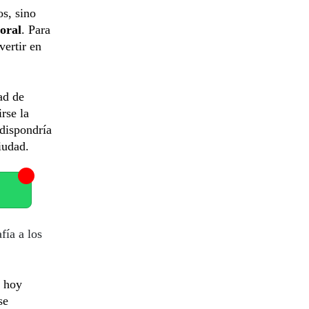
os, sino
toral
. Para
vertir en
ad de
rse la
 dispondría
iudad.
fía a los
e hoy
se