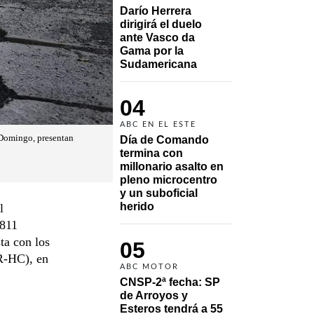
Darío Herrera 
dirigirá el duelo 
ante Vasco da 
Gama por la 
Sudamericana
04
ABC EN EL ESTE
o Domingo, presentan
Día de Comando 
termina con 
millonario asalto en 
pleno microcentro 
y un suboficial 
herido
l
.811
ta con los
05
R-HC), en
ABC MOTOR
CNSP-2ª fecha: SP 
de Arroyos y 
Esteros tendrá a 55 