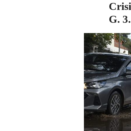
Cris
G. 3