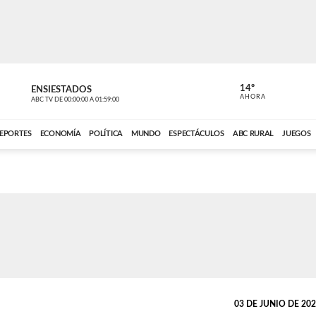
14º
ENSIESTADOS
VOCES DEL
AHORA
ABC TV
DE
00:00:00
A
01:59:00
ABC CARDINAL 
EPORTES
ECONOMÍA
POLÍTICA
MUNDO
ESPECTÁCULOS
ABC RURAL
JUEGOS
03 DE JUNIO DE 2026