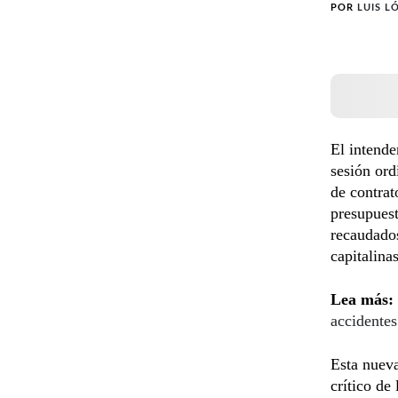
POR
LUIS L
El intende
sesión ord
de contrat
presupuest
recaudados
capitalina
Lea más:
accidentes
Esta nueva
crítico de 