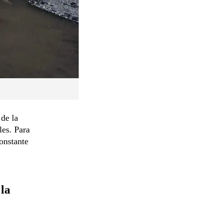
de la
es. Para
constante
 la