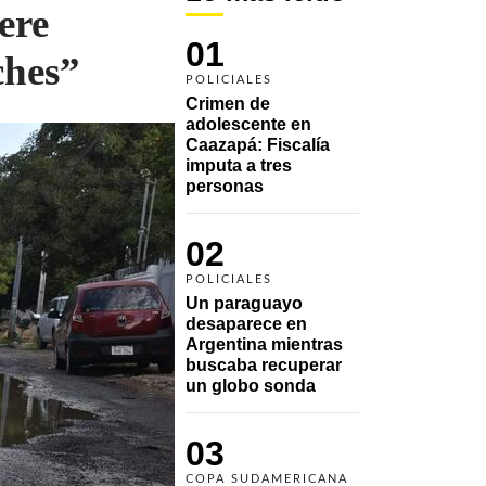
ere
01
ches”
POLICIALES
Crimen de 
adolescente en 
Caazapá: Fiscalía 
imputa a tres 
personas 
02
POLICIALES
Un paraguayo 
desaparece en 
Argentina mientras 
buscaba recuperar 
un globo sonda 
03
COPA SUDAMERICANA