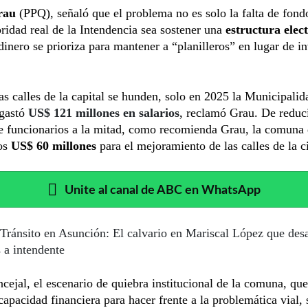
rau
(PPQ), señaló que el problema no es solo la falta de fond
oridad real de la Intendencia sea sostener una
estructura elec
l dinero se prioriza para mantener a “planilleros” en lugar de in
as calles de la capital se hunden, solo en 2025 la Municipalid
gastó
US$ 121 millones en salarios
, reclamó Grau. De reduci
de funcionarios a la mitad, como recomienda Grau, la comuna
os
US$ 60 millones
para el mejoramiento de las calles de la c
Unite al canal de ABC en WhatsApp
Tránsito en Asunción: El calvario en Mariscal López que desa
 a intendente
ncejal, el escenario de quiebra institucional de la comuna, qu
capacidad financiera para hacer frente a la problemática vial, 