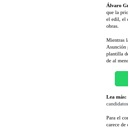
Álvaro G
que la pri
el edil, e
obras.
Mientras l
Asunción 
plantilla 
de al men
Lea más:
candidatos
Para el co
carece de 