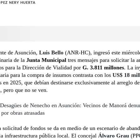
ÓPEZ NERY HUERTA
nte de Asunción,
Luis Bello
(ANR-HC), ingresó este miércole
inaria de la
Junta Municipal
tres mensajes para solicitar la 
os para la Dirección de Vialidad por
G. 3.811 millones
. La i
aria para la compra de insumos contrasta con los
US$ 18 mil
 en 2025, que debían destinarse exclusivamente al arreglo de 
s, pero que no se ven.
Desagües de Nenecho en Asunción: Vecinos de Manorá denu
 por obras atrasadas
 solicitud de fondos se da en medio de un escenario de aban
la infraestructura pública local. El concejal
Álvaro Grau
(PP