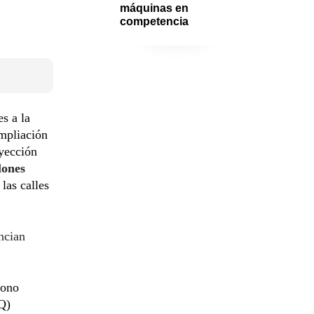
máquinas en 
competencia
s a la
ampliación
nyección
lones
las calles
ncian
dono
Q)