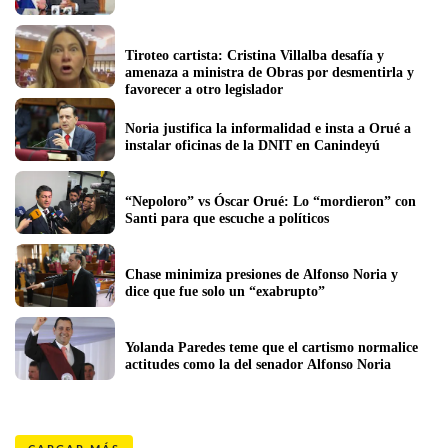
Tiroteo cartista: Cristina Villalba desafía y 
amenaza a ministra de Obras por desmentirla y 
favorecer a otro legislador    
Noria justifica la informalidad e insta a Orué a 
instalar oficinas de la DNIT en Canindeyú
“Nepoloro” vs Óscar Orué: Lo “mordieron” con 
Santi para que escuche a políticos
Chase minimiza presiones de Alfonso Noria y 
dice que fue solo un “exabrupto”
Yolanda Paredes teme que el cartismo normalice 
actitudes como la del senador Alfonso Noria 