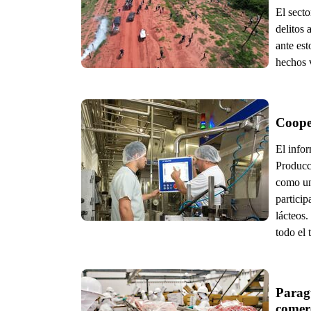
El secto
delitos 
ante est
hechos 
Coope
El info
Producc
como uno
particip
lácteos
todo el 
Paragu
comer