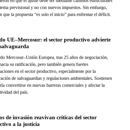
eron en que el ajuste debe ser mediante cambios estructurales
istema previsional y no con nuevos impuestos. Sin embargo,
n que la propuesta “es solo el inicio” para enfrentar el déficit.
o UE–Mercosur: el sector productivo advierte 
 salvaguarda
rdo Mercosur–Unión Europea, tras 25 años de negociación,
acia su ratificación, pero también genera fuertes
ciones en el sector productivo, especialmente por la
ración de salvaguardias y regulaciones ambientales. Sostienen
ía convertirse en nuevas barreras comerciales y afectar la
ividad del país.
os de invasión reavivan críticas del sector 
productivo a la justicia 