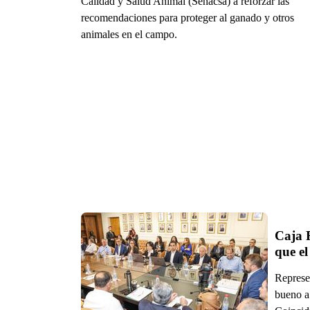
Calidad y Salud Animal (Senacsa) a reforzar las
recomendaciones para proteger al ganado y otros
animales en el campo.
Caja F
que el
Represen
bueno a 