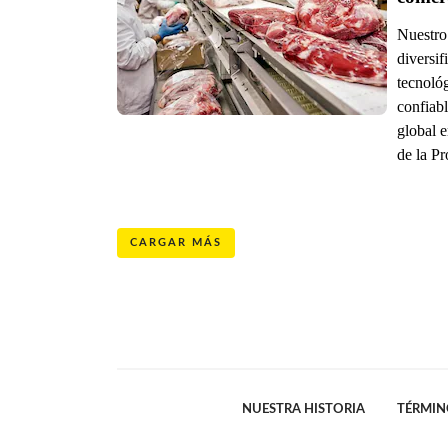
Nuestro 
diversif
tecnoló
confiabl
global 
de la P
CARGAR MÁS
NUESTRA HISTORIA
TÉRMIN