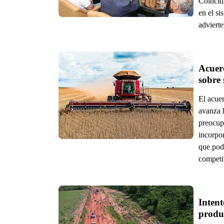
Coincidi
en el s
advierte
Acuerd
sobre
El acue
avanza h
preocupa
incorpo
que podr
competit
Intent