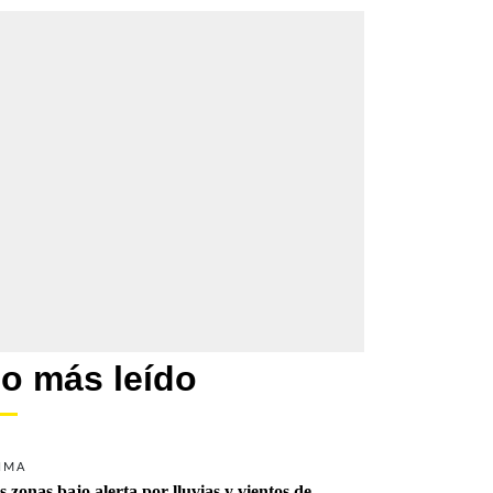
o más leído
IMA
s zonas bajo alerta por lluvias y vientos de 