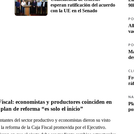
esperan ratificación del acuerdo 
90
con la UE en el Senado
PO
Al
va
PO
Ma
CL
Fr
rá
NA
iscal: economistas y productores coinciden en 
Pl
 plan de reforma “es solo el inicio”
po
tantes del sector productivo y economistas dieron su visto
la reforma de la Caja Fiscal promovida por el Ejecutivo.