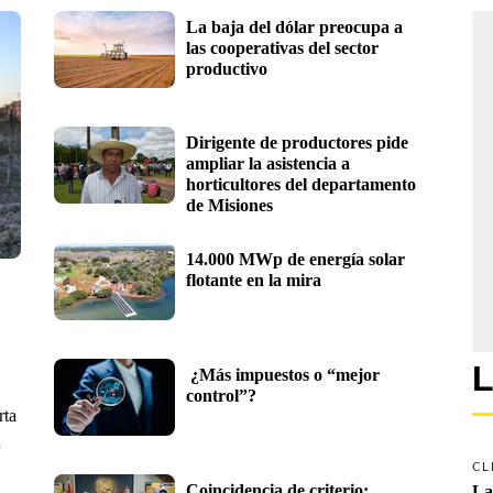
La baja del dólar preocupa a 
las cooperativas del sector 
productivo 
Dirigente de productores pide 
ampliar la asistencia a 
horticultores del departamento 
de Misiones
14.000 MWp de energía solar 
flotante en la mira
L
 ¿Más impuestos o “mejor 
control”?
rta
n
CL
Coincidencia de criterio: 
La