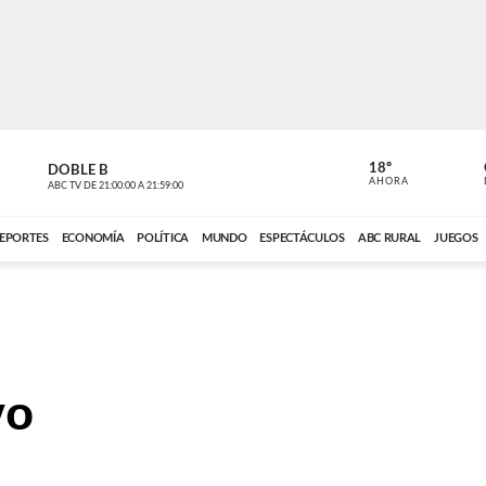
18º
DOBLE B
DE TODO 
AHORA
ABC TV
DE
21:00:00
A
21:59:00
ABC CARDINAL 
EPORTES
ECONOMÍA
POLÍTICA
MUNDO
ESPECTÁCULOS
ABC RURAL
JUEGOS
vo