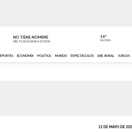
14º
NO TIENE NOMBRE
ABC RURAL
AHORA
ABC TV
DE
06:00:00
A
07:59:00
ABC CARDINAL 
EPORTES
ECONOMÍA
POLÍTICA
MUNDO
ESPECTÁCULOS
ABC RURAL
JUEGOS
12 DE MAYO DE 2026