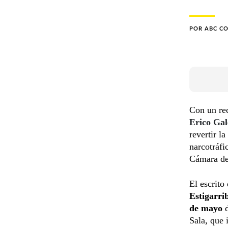
POR
ABC C
Con un rec
Erico Gal
revertir la
narcotráfi
Cámara de
El escrito
Estigarri
de mayo
Sala, que 