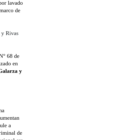
 por lavado
 marco de
o y Rivas
 N° 68 de
izado en
Galarza y
na
gumentan
ule a
riminal de