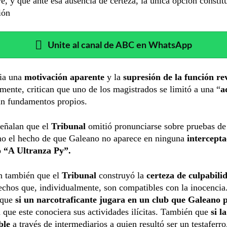
e, y que ante esa ausencia de certeza, la única opción constit
ión
Unite al canal de ABC en WhatsApp
ia una
motivación aparente
y la
supresión de la función re
mente, critican que uno de los magistrados se limitó a una “
a
in fundamentos propios.
eñalan que el
Tribunal
omitió pronunciarse sobre pruebas de
mo el hecho de que Galeano no aparece en ninguna
intercepta
 “A Ultranza Py”.
n también que el
Tribunal
construyó la
certeza de culpabili
chos que, individualmente, son compatibles con la inocencia
 que
si un narcotraficante jugara en un club que Galeano p
 que este conociera sus actividades ilícitas. También que
si l
ble
a través de intermediarios a quien resultó ser un testaferr