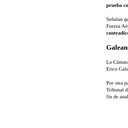
prueba co
Señalan q
Fuerza Aér
contradic
Galean
La Cámara 
Erico Gal
Por otra p
Tribunal d
fin de ana