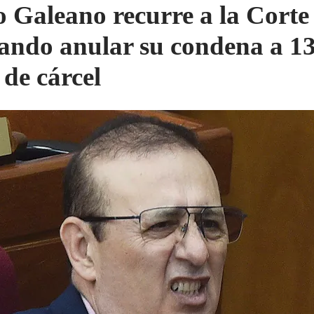
o Galeano recurre a la Corte
ando anular su condena a 1
 de cárcel