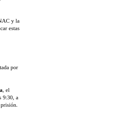
NAC y la
car estas
tada por
ta
, el
 9:30, a
 prisión.