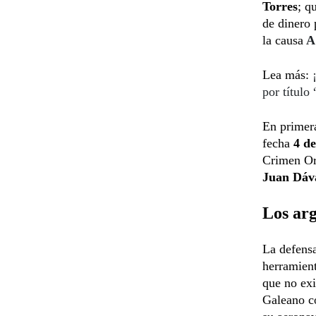
Torres
; q
de dinero 
la causa
A
Lea más:
por títul
En primera
fecha
4 d
Crimen Or
Juan Dáv
Los ar
La defensa
herramient
que no exi
Galeano c