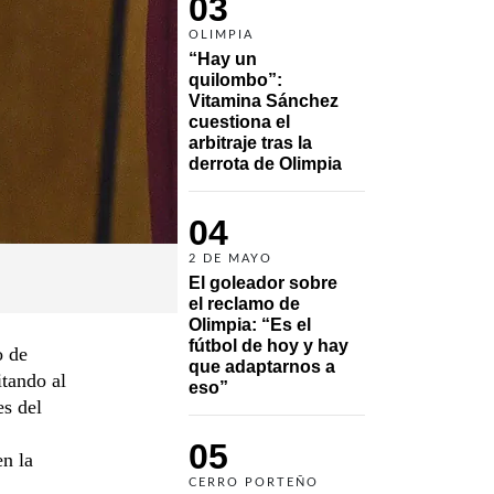
03
OLIMPIA
“Hay un 
quilombo”: 
Vitamina Sánchez 
cuestiona el 
arbitraje tras la 
derrota de Olimpia
04
2 DE MAYO
El goleador sobre 
el reclamo de 
Olimpia: “Es el 
fútbol de hoy y hay 
o de
que adaptarnos a 
itando al
eso”
es del
05
en la
CERRO PORTEÑO