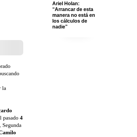
Ariel Holan: 
“Arrancar de esta 
manera no está en 
los cálculos de 
nadie”
orado
 buscando
 la
cardo
el pasado
4
n, Segunda
 Camilo