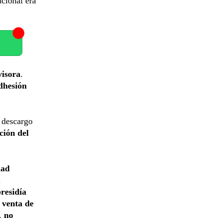
ucional era
visora
.
dhesión
 descargo
ción del
dad
.
residía
a venta de
o,
no