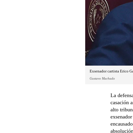
Exsenador cartista Erico G
Gustavo Machado
La defensa
casación a
alto tribu
exsenador 
encausado 
absolución