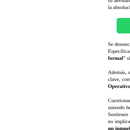
su aeronav
la absoluc
Se denunc
Específica
formal
” s
Además, s
clave, co
Operativo
Cuestiona
uniendo he
Sostienen
no implica
un inmue