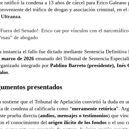
ue ratificó la condena a 13 años de cárcel para Erico Galeano
proveniente del tráfico de drogas y asociación criminal, en el
 Ultranza
.
¡Fuera del Senado!: Erico cae por vínculos con el narcotráfic
o “mau” de abogado
 instancia el fallo fue dictado mediante Sentencia Definitiva
e marzo de 2026
emanado del Tribunal de Sentencia Especial
ganizado integrado por
Pablino Barreto (presidente), Inés 
alos
.
gumentos presentados
 sostiene que el Tribunal de Apelación convirtió la duda en u
a de condena al calificarla como “
meramente retórica
”. Ar
ste prueba directa (
audios, mensajes o testimonios
) que vinc
on el conocimiento del
origen ilícito de los fondos
o el uso c