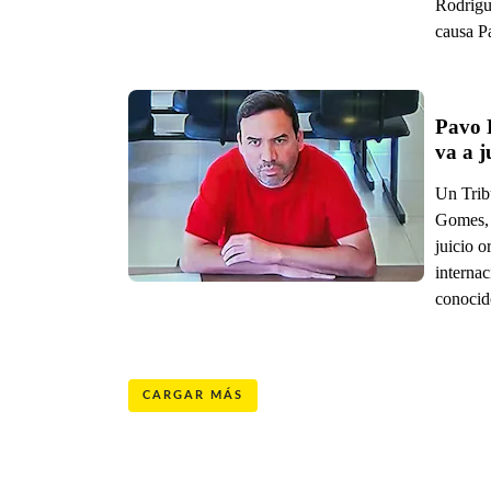
Rodrigu
causa P
Pavo 
Un Trib
Gomes, 
juicio o
internac
conocid
CARGAR MÁS