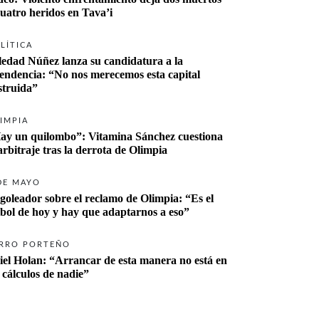
cuatro heridos en Tava’i
LÍTICA
ledad Núñez lanza su candidatura a la 
tendencia: “No nos merecemos esta capital 
struida”
IMPIA
ay un quilombo”: Vitamina Sánchez cuestiona 
 arbitraje tras la derrota de Olimpia
DE MAYO
 goleador sobre el reclamo de Olimpia: “Es el 
tbol de hoy y hay que adaptarnos a eso”
RRO PORTEÑO
iel Holan: “Arrancar de esta manera no está en 
s cálculos de nadie”