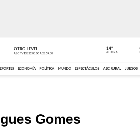
14º
OTRO LEVEL
MÚSICA PA
AHORA
ABC TV
DE
22:00:00
A
23:59:00
ABC CARDINAL 
EPORTES
ECONOMÍA
POLÍTICA
MUNDO
ESPECTÁCULOS
ABC RURAL
JUEGOS
igues Gomes