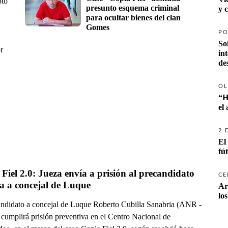
pto
presunto esquema criminal 
y 
para ocultar bienes del clan 
Gomes
PO
So
r
in
de
OL
“H
el
2 
El
fú
Fiel 2.0: Jueza envía a prisión al precandidato 
CE
ta a concejal de Luque
Ar
lo
andidato a concejal de Luque Roberto Cubilla Sanabria (ANR -
) cumplirá prisión preventiva en el Centro Nacional de