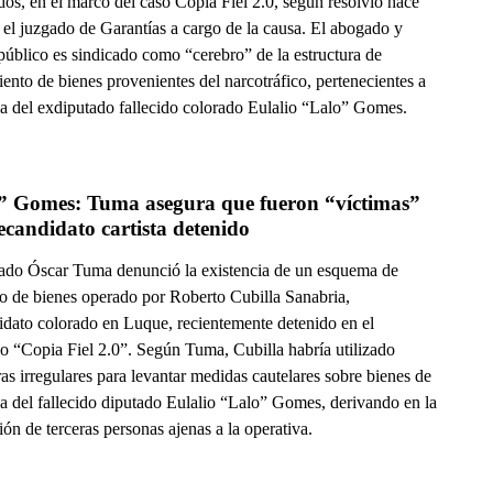
os, en el marco del caso Copia Fiel 2.0, según resolvió hace
 el juzgado de Garantías a cargo de la causa. El abogado y
público es sindicado como “cerebro” de la estructura de
ento de bienes provenientes del narcotráfico, pertenecientes a
lia del exdiputado fallecido colorado Eulalio “Lalo” Gomes.
” Gomes: Tuma asegura que fueron “víctimas” 
ecandidato cartista detenido
ado Óscar Tuma denunció la existencia de un esquema de
o de bienes operado por Roberto Cubilla Sanabria,
idato colorado en Luque, recientemente detenido en el
vo “Copia Fiel 2.0”. Según Tuma, Cubilla habría utilizado
s irregulares para levantar medidas cautelares sobre bienes de
ia del fallecido diputado Eulalio “Lalo” Gomes, derivando en la
ón de terceras personas ajenas a la operativa.