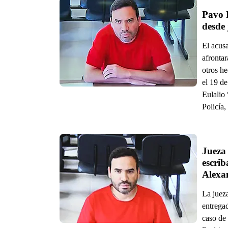
Pavo R
El acus
afrontar
otros h
el 19 de
Eulalio
Policía,
Jueza 
escrib
Alexa
La jueza
entregad
caso de