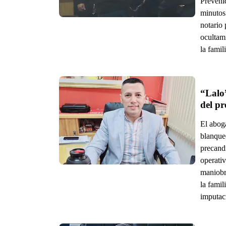
Prevenid
minutos
notario 
ocultami
la fami
“Lalo
del pr
El abog
blanque
precand
operati
maniobra
la famil
imputaci