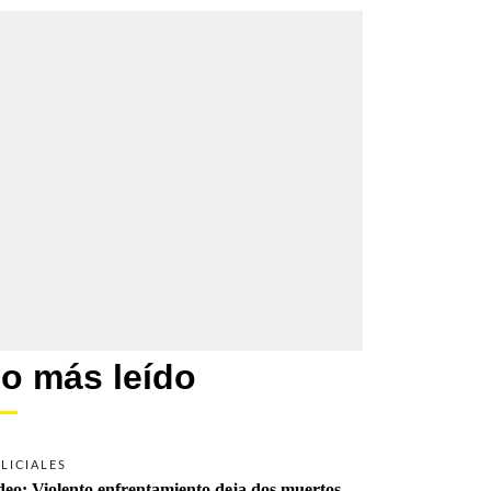
o más leído
LICIALES
deo: Violento enfrentamiento deja dos muertos 