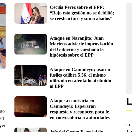
Cecilia Pérez sobre el EPP: 
“Bajo esta gestión no se debilitó; 
se reestructuró y sumó aliados”
Ataque en Naranjito: Juan 
Martens advierte improvisación 
del Gobierno y cuestiona la 
hipótesis sobre el EPP
Ataque en Canindeyú: usaron 
fusiles calibre 5,56, el mismo 
utilizado en atentado atribuido 
al EPP
L
Ataque a comisaría en 
Canindeyú: Esperarán 
rto
respuesta y reconocen poca fe 
en convocatoria a autoridades
dad
yer
CL
La
Jefe del Grupo Especial de 