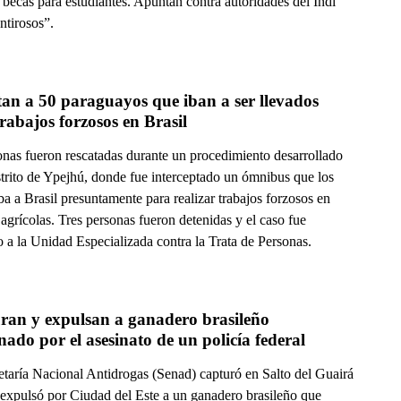
becas para estudiantes. Apuntan contra autoridades del Indi
ntirosos”.
an a 50 paraguayos que iban a ser llevados 
rabajos forzosos en Brasil
onas fueron rescatadas durante un procedimiento desarrollado
strito de Ypejhú, donde fue interceptado un ómnibus que los
ba a Brasil presuntamente para realizar trabajos forzosos en
grícolas. Tres personas fueron detenidas y el caso fue
 a la Unidad Especializada contra la Trata de Personas.
ran y expulsan a ganadero brasileño 
ado por el asesinato de un policía federal
etaría Nacional Antidrogas (Senad) capturó en Salto del Guairá
 expulsó por Ciudad del Este a un ganadero brasileño que