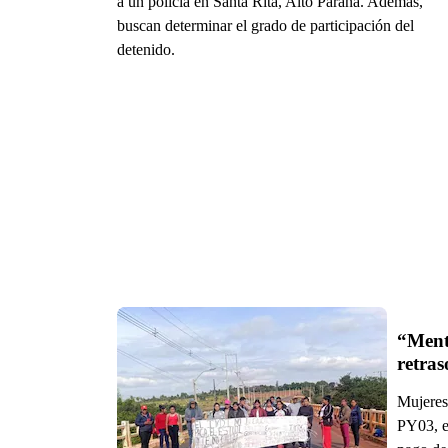
a un policía en Santa Rita, Alto Paraná. Además,
buscan determinar el grado de participación del
detenido.
“Menti
retras
Mujeres 
PY03, en