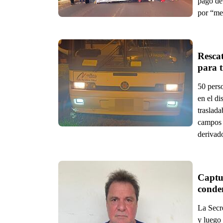
pago de 
por “me
Rescat
para t
50 pers
en el di
traslada
campos a
derivado
Captu
conden
La Secr
y luego