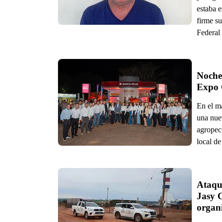
estaba 
firme su
Federal
Noche 
Expo 
En el m
una nue
agropecu
local d
Ataque
Jasy 
organ