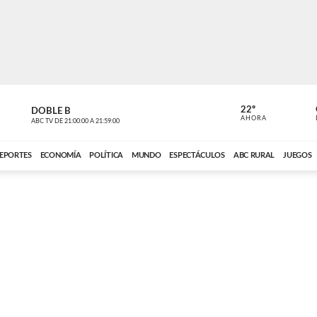
22º
DOBLE B
DE TODO 
AHORA
ABC TV
DE
21:00:00
A
21:59:00
ABC CARDINAL 
EPORTES
ECONOMÍA
POLÍTICA
MUNDO
ESPECTÁCULOS
ABC RURAL
JUEGOS