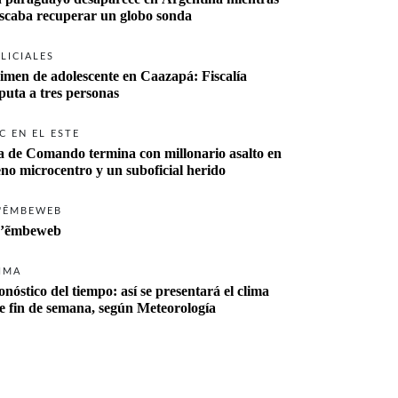
buscaba recuperar un globo sonda 
LICIALES
imen de adolescente en Caazapá: Fiscalía 
imputa a tres personas 
C EN EL ESTE
a de Comando termina con millonario asalto en 
eno microcentro y un suboficial herido
'ẼMBEWEB
’ẽmbeweb
IMA
onóstico del tiempo: así se presentará el clima 
te fin de semana, según Meteorología