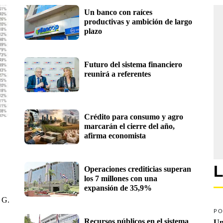
Un banco con raíces 
productivas y ambición de largo 
plazo 
Futuro del sistema financiero 
reunirá a referentes
Crédito para consumo y agro 
marcarán el cierre del año, 
afirma economista
L
Operaciones crediticias superan 
los 7 millones con una 
expansión de 35,9%
 G.
.
PO
Recursos públicos en el sistema 
Un