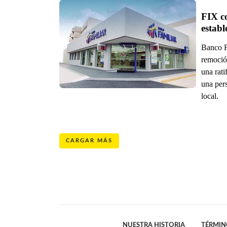
FIX co
establ
Banco F
remoció
una rat
una per
local.
CARGAR MÁS
NUESTRA HISTORIA
TÉRMIN