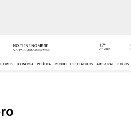
17º
NO TIENE NOMBRE
NO TIENE 
AHORA
ABC TV
DE
08:00:00
A
09:59:00
ABC CARDINAL 
EPORTES
ECONOMÍA
POLÍTICA
MUNDO
ESPECTÁCULOS
ABC RURAL
JUEGOS
ero