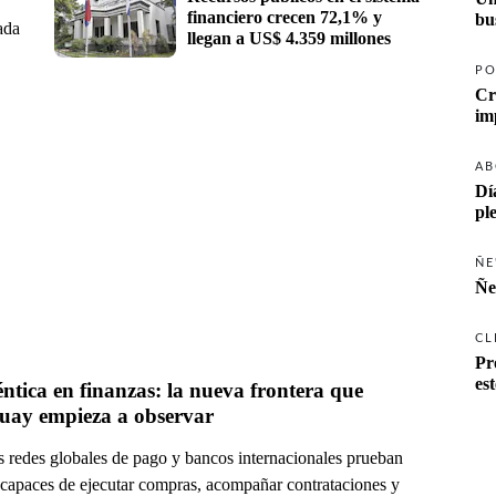
financiero crecen 72,1% y 
ada
llegan a US$ 4.359 millones
PO
Cr
AB
Dí
pl
ÑE
Ñe
CL
Pr
es
ntica en finanzas: la nueva frontera que 
uay empieza a observar
s redes globales de pago y bancos internacionales prueban
 capaces de ejecutar compras, acompañar contrataciones y