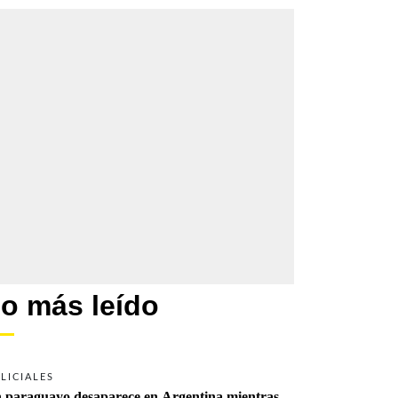
o más leído
LICIALES
 paraguayo desaparece en Argentina mientras 