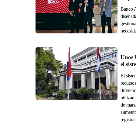
Banco A
diseñad
gestiona
necesid
Unos U
el sis
El sist
recursos
diferen
utilizad
de marz
aumento
registra