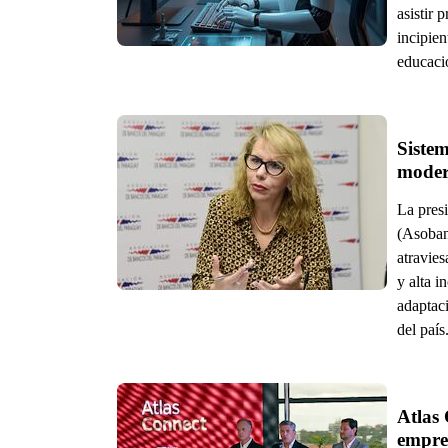
asistir 
incipien
educació
Sistem
La pres
(Asoban
atravie
y alta i
adaptac
del país
Atlas 
empre