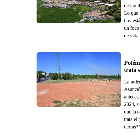
de famil
Lo que 
hoy est
un foco 
de vida 
Polémi
trata 
La polé
Asunción
anteces
2024, si
que la 
trata el
tierras?