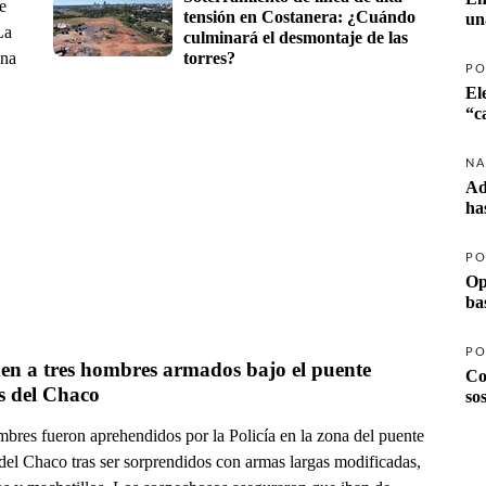
e
tensión en Costanera: ¿Cuándo 
un
La
culminará el desmontaje de las 
una
torres?
PO
El
NA
Ad
ha
PO
Op
ba
PO
en a tres hombres armados bajo el puente 
Co
s del Chaco
so
mbres fueron aprehendidos por la Policía en la zona del puente
del Chaco tras ser sorprendidos con armas largas modificadas,