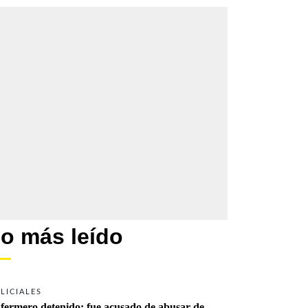
o más leído
LICIALES
fermero detenido: fue acusado de abusar de 