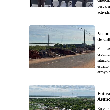
cartuch
pesca, 
activida
Vecin
de cal
Familias
escombr
situació
estricto
arroyo 
Fotos:
Asunc
En el b