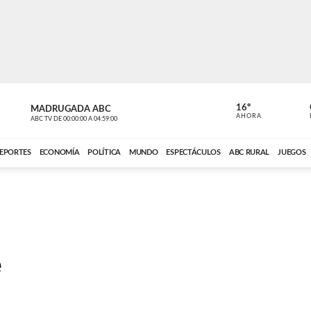
16º
MADRUGADA ABC
MADRUGAD
AHORA
ABC TV
DE
00:00:00
A
04:59:00
ABC CARDINAL 
EPORTES
ECONOMÍA
POLÍTICA
MUNDO
ESPECTÁCULOS
ABC RURAL
JUEGOS
e