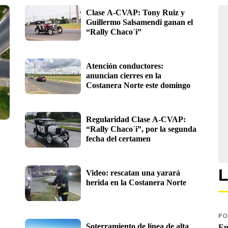
Clase A-CVAP: Tony Ruiz y 
Guillermo Salsamendi ganan el 
“Rally Chaco´i”
Atención conductores: 
anuncian cierres en la 
Costanera Norte este domingo
Regularidad Clase A-CVAP: 
“Rally Chaco´i”, por la segunda 
fecha del certamen
L
Video: rescatan una yarará 
herida en la Costanera Norte
PO
Soterramiento de línea de alta 
En