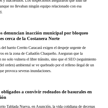
os y machetillos. Los sospechosos aseguraron que iban de
aunque no llevaban ningún equipo relacionado con esa
d.
os denuncian inacción municipal por bloqueo 
les cerca de la Costanera Norte
 del barrio Cerrito Caracará exigen el despeje urgente de
os en la zona de Cañadón Chaqueño. Aseguran que la
n no solo vulnera el libre tránsito, sino que el SEO (seguimiento
 del orden) ambiental se ve quebrado por el relleno ilegal de un
que provoca severas inundaciones.
 obligados a convivir rodeados de basurales en 
ión
arrio Tablada Nueva, en Asunción, la vida cotidiana de decenas