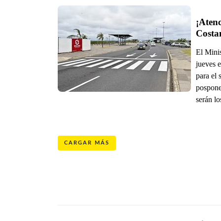
¡Atenc
Costan
El Mini
jueves 
para el 
posponer
serán lo
CARGAR MÁS