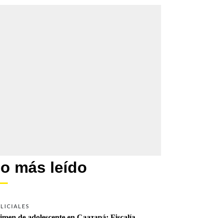
o más leído
LICIALES
imen de adolescente en Caazapá: Fiscalía 