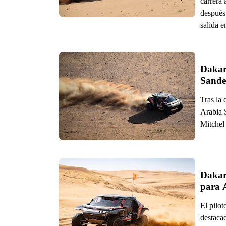
carrera
después 
salida e
Dakar
Sander
Tras la 
Arabia 
Mitchel
Dakar
para 
El pilot
destacad