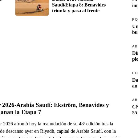
Saudí/Etapa 8: Benavides 
triunfa y pasa al frente
PO
Un
AB
Dí
pl
CO
Da
AB
 2026-Arabia Saudí: Ekström, Benavides y 
CN
ganan la Etapa 7
55
 2026 afrontó hoy la reanudación de su 48ª edición tras la
de descanso ayer en Riyadh, capital de Arabia Saudí, con la