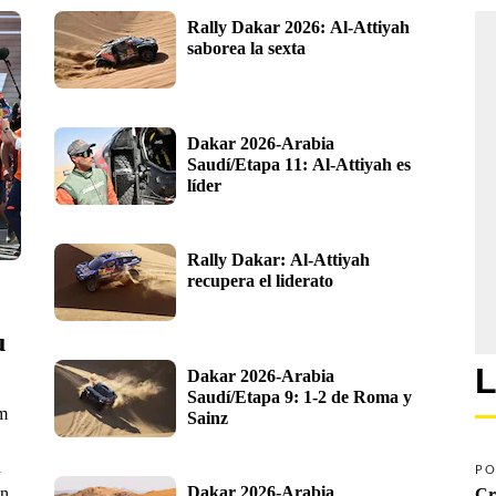
Rally Dakar 2026: Al-Attiyah 
saborea la sexta
Dakar 2026-Arabia 
Saudí/Etapa 11: Al-Attiyah es 
líder
Rally Dakar: Al-Attiyah 
recupera el liderato
u
L
Dakar 2026-Arabia 
Saudí/Etapa 9: 1-2 de Roma y 
km
Sainz
n
PO
Dakar 2026-Arabia 
en
Cr