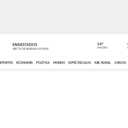
14º
ENSIESTADOS
VOCES DEL
AHORA
ABC TV
DE
00:00:00
A
01:59:00
ABC CARDINAL 
EPORTES
ECONOMÍA
POLÍTICA
MUNDO
ESPECTÁCULOS
ABC RURAL
JUEGOS